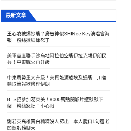
最新文章
王心凌被爆抄襲？廣告神似SHINee Key演唱會海
報 粉絲揪細節怒了
美軍首度聯手沙烏地阿拉伯空襲伊拉克親伊朗民
兵！中東戰火再升級
中東局勢重大升級！美資能源船埃及遇襲 川普
聽取簡報欲修理伊朗
BTS拒參加葛萊美！8000萬點閱影片遭默默下
架 粉絲怒批：小心眼
劉若英高雄買白糖粿沒人認出 本人脫口1句遭老
闆娘虧難聊天