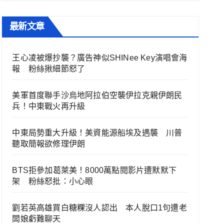
最新文章
王心凌被爆抄襲？廣告神似SHINee Key演唱會海
報 粉絲揪細節怒了
美軍首度聯手沙烏地阿拉伯空襲伊拉克親伊朗民
兵！中東戰火再升級
中東局勢重大升級！美資能源船埃及遇襲 川普
聽取簡報欲修理伊朗
BTS拒參加葛萊美！8000萬點閱影片遭默默下
架 粉絲怒批：小心眼
劉若英高雄買白糖粿沒人認出 本人脫口1句遭老
闆娘虧難聊天