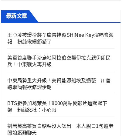
最新文章
王心凌被爆抄襲？廣告神似SHINee Key演唱會海
報 粉絲揪細節怒了
美軍首度聯手沙烏地阿拉伯空襲伊拉克親伊朗民
兵！中東戰火再升級
中東局勢重大升級！美資能源船埃及遇襲 川普
聽取簡報欲修理伊朗
BTS拒參加葛萊美！8000萬點閱影片遭默默下
架 粉絲怒批：小心眼
劉若英高雄買白糖粿沒人認出 本人脫口1句遭老
闆娘虧難聊天