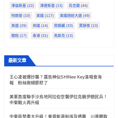
澤倫斯基
(22)
澤連斯基
(13)
烏克蘭
(44)
特朗普
(10)
美國
(117)
美國總統大選
(49)
美選
(29)
英國
(14)
賀錦麗
(33)
賈靜雯
(13)
關稅
(17)
香港
(31)
馬斯克
(13)
最新文章
王心凌被爆抄襲？廣告神似SHINee Key演唱會海
報 粉絲揪細節怒了
美軍首度聯手沙烏地阿拉伯空襲伊拉克親伊朗民兵！
中東戰火再升級
中東局勢重大升級！美資能源船埃及遇襲 川普聽取