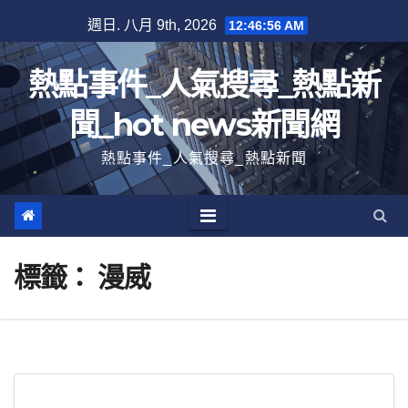
跳
週日. 八月 9th, 2026
12:46:56 AM
至
內
熱點事件_人氣搜尋_熱點新
容
聞_hot news新聞網
熱點事件_人氣搜尋_熱點新聞
標籤：
漫威