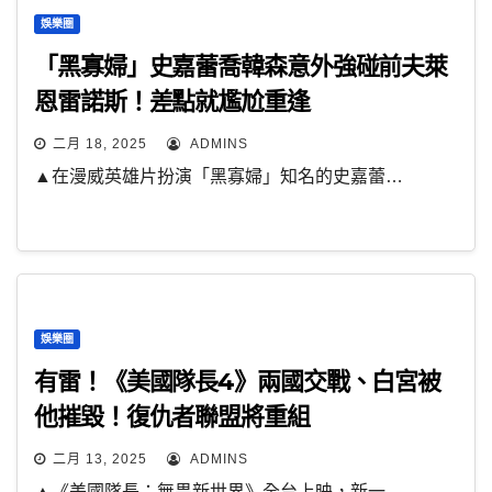
娛樂圈
「黑寡婦」史嘉蕾喬韓森意外強碰前夫萊
恩雷諾斯！差點就尷尬重逢
二月 18, 2025
ADMINS
▲在漫威英雄片扮演「黑寡婦」知名的史嘉蕾…
娛樂圈
有雷！《美國隊長4》兩國交戰、白宮被
他摧毀！復仇者聯盟將重組
二月 13, 2025
ADMINS
▲《美國隊長：無畏新世界》全台上映，新一…