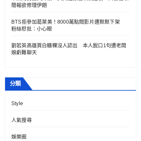
簡報欲修理伊朗
BTS拒參加葛萊美！8000萬點閱影片遭默默下架
粉絲怒批：小心眼
劉若英高雄買白糖粿沒人認出 本人脫口1句遭老闆
娘虧難聊天
分類
Style
人氣搜尋
娛樂圈