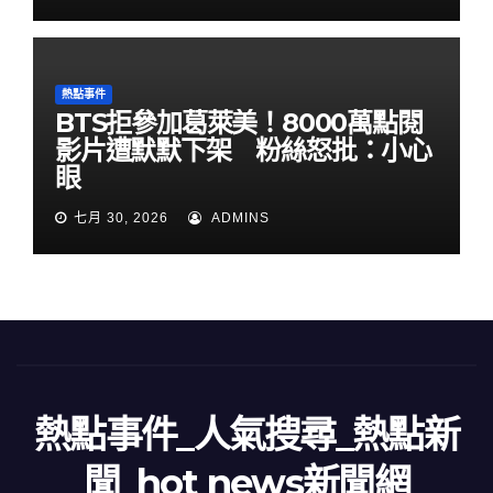
熱點事件
BTS拒參加葛萊美！8000萬點閱
影片遭默默下架 粉絲怒批：小心
眼
七月 30, 2026
ADMINS
熱點事件_人氣搜尋_熱點新
聞_hot news新聞網