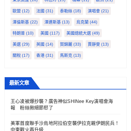
歐盟
(12)
法國
(31)
泰勒絲
(18)
演唱會
(21)
澤倫斯基
(22)
澤連斯基
(13)
烏克蘭
(44)
特朗普
(10)
美國
(117)
美國總統大選
(49)
美選
(29)
英國
(14)
賀錦麗
(33)
賈靜雯
(13)
關稅
(17)
香港
(31)
馬斯克
(13)
最新文章
王心凌被爆抄襲？廣告神似SHINee Key演唱會海
報 粉絲揪細節怒了
美軍首度聯手沙烏地阿拉伯空襲伊拉克親伊朗民兵！
中東戰火再升級