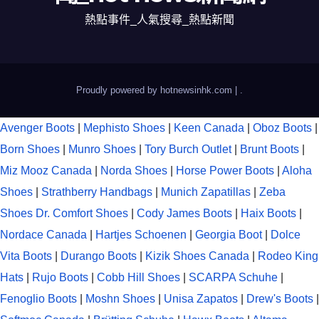
熱點事件_人氣搜尋_熱點新聞
Proudly powered by hotnewsinhk.com
|
.
Avenger Boots
|
Mephisto Shoes
|
Keen Canada
|
Oboz Boots
|
Born Shoes
|
Munro Shoes
|
Tory Burch Outlet
|
Brunt Boots
|
Miz Mooz Canada
|
Norda Shoes
|
Horse Power Boots
|
Aloha
Shoes
|
Strathberry Handbags
|
Munich Zapatillas
|
Zeba
Shoes
Dr. Comfort Shoes
|
Cody James Boots
|
Haix Boots
|
Nordace Canada
|
Hartjes Schoenen
|
Georgia Boot
|
Dolce
Vita Boots
|
Durango Boots
|
Kizik Shoes Canada
|
Rodeo King
Hats
|
Rujo Boots
|
Cobb Hill Shoes
|
SCARPA Schuhe
|
Fenoglio Boots
|
Moshn Shoes
|
Unisa Zapatos
|
Drew's Boots
|