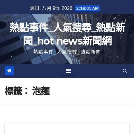
跳
週日. 八月 9th, 2026
2:16:02 AM
至
內
熱點事件_人氣搜尋_熱點新
容
聞_hot news新聞網
熱點事件_人氣搜尋_熱點新聞
標籤：
泡麵