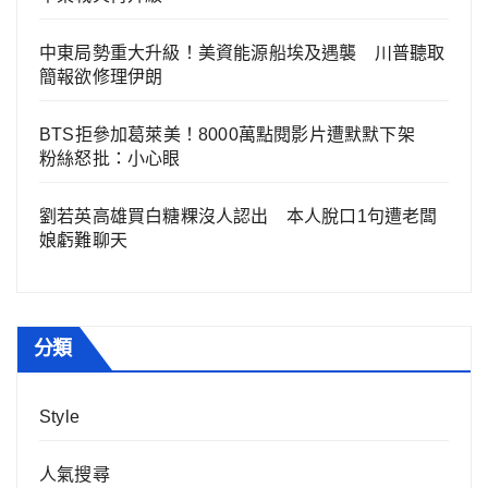
中東局勢重大升級！美資能源船埃及遇襲 川普聽取
簡報欲修理伊朗
BTS拒參加葛萊美！8000萬點閱影片遭默默下架
粉絲怒批：小心眼
劉若英高雄買白糖粿沒人認出 本人脫口1句遭老闆
娘虧難聊天
分類
Style
人氣搜尋