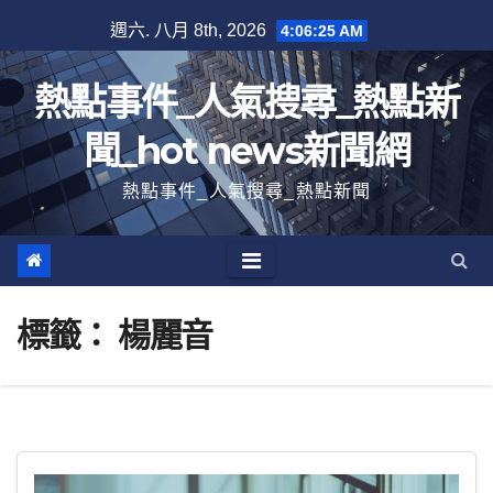
跳
週六. 八月 8th, 2026
4:06:25 AM
至
內
熱點事件_人氣搜尋_熱點新
容
聞_hot news新聞網
熱點事件_人氣搜尋_熱點新聞
標籤：
楊麗音