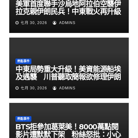
美軍首度聯手沙烏地阿拉伯空襲伊
拉克親伊朗民兵！中東戰火再升級
七月 30, 2026
ADMINS
熱點事件
中東局勢重大升級！美資能源船埃
及遇襲 川普聽取簡報欲修理伊朗
七月 30, 2026
ADMINS
熱點事件
BTS拒參加葛萊美！8000萬點閱
影片遭默默下架 粉絲怒批：小心