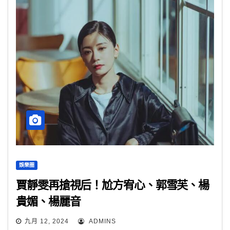
娛樂圈
賈靜雯再搶視后！尬方宥心、郭雪芙、楊
貴媚、楊麗音
九月 12, 2024
ADMINS