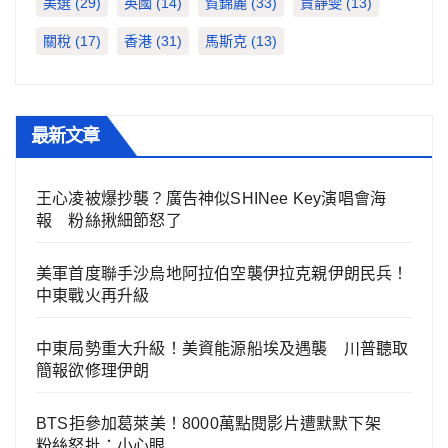
美選
(29)
英國
(14)
賀錦麗
(33)
賈靜雯
(13)
關稅
(17)
香港
(31)
馬斯克
(13)
最新文章
王心凌被爆抄襲？廣告神似SHINee Key演唱會海
報 粉絲揪細節怒了
美軍首度聯手沙烏地阿拉伯空襲伊拉克親伊朗民兵！
中東戰火再升級
中東局勢重大升級！美資能源船埃及遇襲 川普聽取
簡報欲修理伊朗
BTS拒參加葛萊美！8000萬點閱影片遭默默下架
粉絲怒批：小心眼