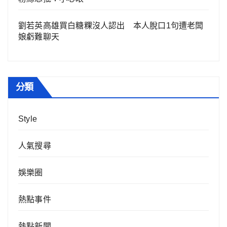
劉若英高雄買白糖粿沒人認出 本人脫口1句遭老闆
娘虧難聊天
分類
Style
人氣搜尋
娛樂圈
熱點事件
熱點新聞