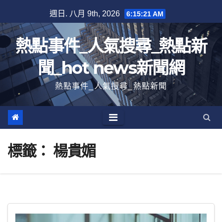
跳
週日. 八月 9th, 2026
6:15:22 AM
至
內
熱點事件_人氣搜尋_熱點新
容
聞_hot news新聞網
熱點事件_人氣搜尋_熱點新聞
標籤：
楊貴媚