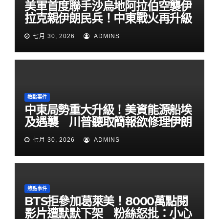
美軍首度聯手沙烏地阿拉伯空襲伊
拉克親伊朗民兵！中東戰火再升級
七月 30, 2026
ADMINS
熱點事件
中東局勢重大升級！美資能源船埃
及遇襲 川普聽取簡報欲修理伊朗
七月 30, 2026
ADMINS
熱點事件
BTS拒參加葛萊美！8000萬點閱
影片遭默默下架 粉絲怒批：小心