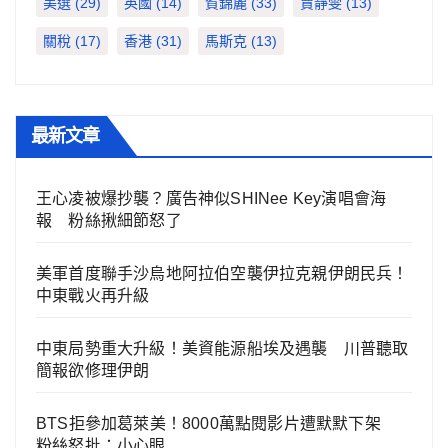
美選
(29)
英國
(14)
賀錦麗
(33)
賈靜雯
(13)
關稅
(17)
香港
(31)
馬斯克
(13)
最新文章
王心凌被爆抄襲？廣告神似SHINee Key演唱會海
報 粉絲揪細節怒了
美軍首度聯手沙烏地阿拉伯空襲伊拉克親伊朗民兵！
中東戰火再升級
中東局勢重大升級！美資能源船埃及遇襲 川普聽取
簡報欲修理伊朗
BTS拒參加葛萊美！8000萬點閱影片遭默默下架
粉絲怒批：小心眼