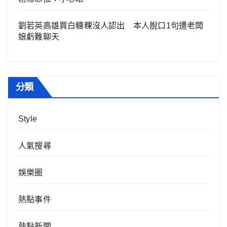
劉若英高雄買白糖粿沒人認出 本人脫口1句遭老闆
娘虧難聊天
分類
Style
人氣搜尋
娛樂圈
熱點事件
熱點新聞