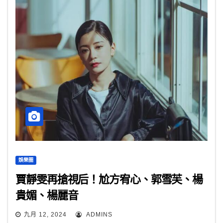
娛樂圈
賈靜雯再搶視后！尬方宥心、郭雪芙、楊
貴媚、楊麗音
九月 12, 2024
ADMINS