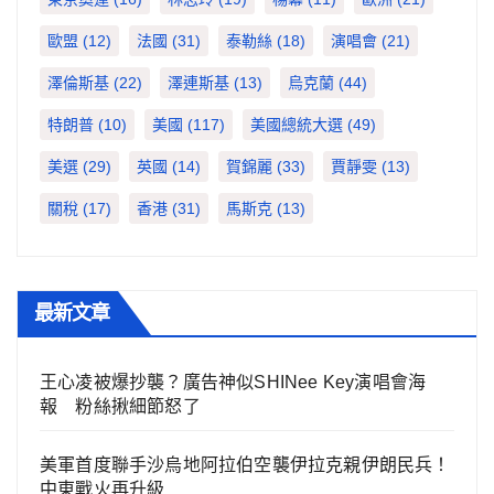
歐盟
(12)
法國
(31)
泰勒絲
(18)
演唱會
(21)
澤倫斯基
(22)
澤連斯基
(13)
烏克蘭
(44)
特朗普
(10)
美國
(117)
美國總統大選
(49)
美選
(29)
英國
(14)
賀錦麗
(33)
賈靜雯
(13)
關稅
(17)
香港
(31)
馬斯克
(13)
最新文章
王心凌被爆抄襲？廣告神似SHINee Key演唱會海
報 粉絲揪細節怒了
美軍首度聯手沙烏地阿拉伯空襲伊拉克親伊朗民兵！
中東戰火再升級