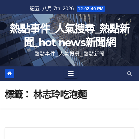
跳
週五. 八月 7th, 2026
12:02:41 PM
至
內
熱點事件_人氣搜尋_熱點新
容
聞_hot news新聞網
熱點事件_人氣搜尋_熱點新聞
標籤：
林志玲吃泡麵