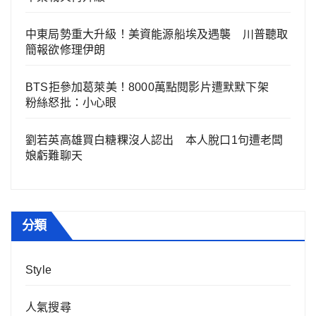
中東局勢重大升級！美資能源船埃及遇襲 川普聽取
簡報欲修理伊朗
BTS拒參加葛萊美！8000萬點閱影片遭默默下架
粉絲怒批：小心眼
劉若英高雄買白糖粿沒人認出 本人脫口1句遭老闆
娘虧難聊天
分類
Style
人氣搜尋