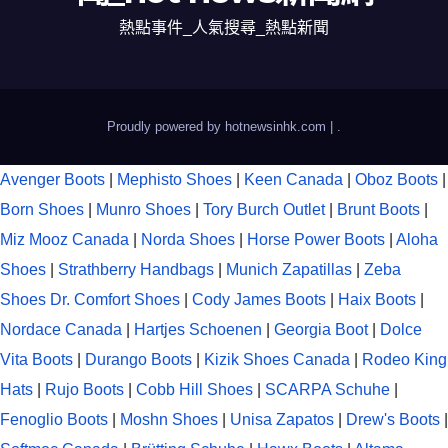
熱點事件_人氣搜尋_熱點新聞
Proudly powered by hotnewsinhk.com
|
.
Avenger Boots
|
Mephisto Shoes
|
Keen Canada
|
Oboz Boots
|
Born Shoes
|
Munro Shoes
|
Tory Burch Outlet
|
Brunt Boots
|
Miz Mooz Canada
|
Norda Shoes
|
Horse Power Boots
|
Aloha
Shoes
|
Strathberry Handbags
|
Munich Zapatillas
|
Zeba
Shoes
Dr. Comfort Shoes
|
Cody James Boots
|
Haix Boots
|
Nordace Canada
|
Hartjes Schoenen
|
Georgia Boot
|
Dolce
Vita Boots
|
Durango Boots
|
Kizik Shoes Canada
|
Rodeo King
Hats
|
Rujo Boots
|
Cobb Hill Shoes
|
SCARPA Schuhe
|
Fenoglio Boots
|
Moshn Shoes
|
Unisa Zapatos
|
Drew's Boots
|