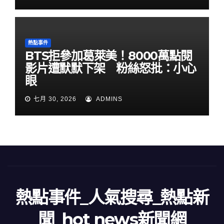
熱點事件
BTS拒參加葛萊美！8000萬點閱
影片遭默默下架 粉絲怒批：小心
眼
七月 30, 2026
ADMINS
熱點事件_人氣搜尋_熱點新
聞_hot news新聞網