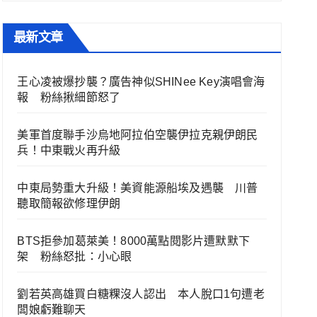
最新文章
王心凌被爆抄襲？廣告神似SHINee Key演唱會海
報 粉絲揪細節怒了
美軍首度聯手沙烏地阿拉伯空襲伊拉克親伊朗民
兵！中東戰火再升級
中東局勢重大升級！美資能源船埃及遇襲 川普
聽取簡報欲修理伊朗
BTS拒參加葛萊美！8000萬點閱影片遭默默下
架 粉絲怒批：小心眼
劉若英高雄買白糖粿沒人認出 本人脫口1句遭老
闆娘虧難聊天