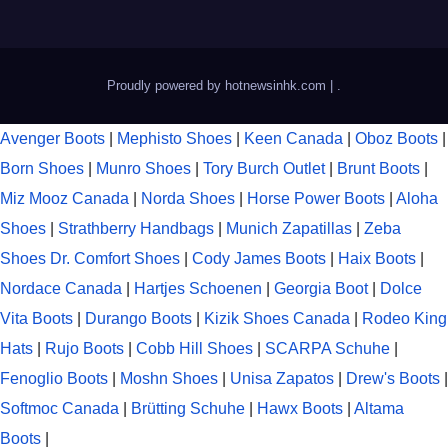
Proudly powered by hotnewsinhk.com
|
.
Avenger Boots
|
Mephisto Shoes
|
Keen Canada
|
Oboz Boots
|
Born Shoes
|
Munro Shoes
|
Tory Burch Outlet
|
Brunt Boots
|
Miz Mooz Canada
|
Norda Shoes
|
Horse Power Boots
|
Aloha
Shoes
|
Strathberry Handbags
|
Munich Zapatillas
|
Zeba
Shoes
Dr. Comfort Shoes
|
Cody James Boots
|
Haix Boots
|
Nordace Canada
|
Hartjes Schoenen
|
Georgia Boot
|
Dolce
Vita Boots
|
Durango Boots
|
Kizik Shoes Canada
|
Rodeo King
Hats
|
Rujo Boots
|
Cobb Hill Shoes
|
SCARPA Schuhe
|
Fenoglio Boots
|
Moshn Shoes
|
Unisa Zapatos
|
Drew's Boots
|
Softmoc Canada
|
Brütting Schuhe
|
Hawx Boots
|
Altama
Boots
|