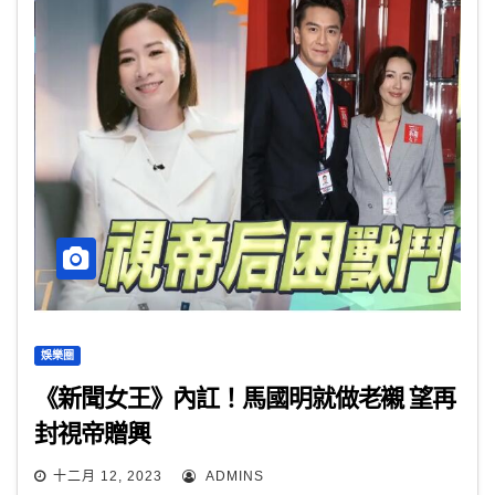
娛樂圈
《新聞女王》內訌！馬國明就做老襯 望再
封視帝贈興
十二月 12, 2023
ADMINS