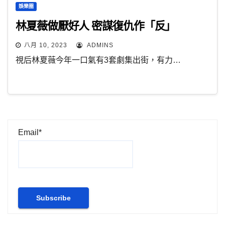
娛樂圈
林夏薇做厭好人 密謀復仇作「反」
八月 10, 2023
ADMINS
視后林夏薇今年一口氣有3套劇集出街，有力…
Email*