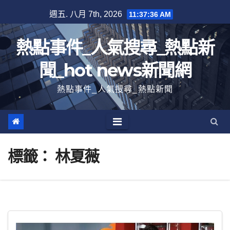
跳
週五. 八月 7th, 2026
11:37:36 AM
至
內
熱點事件_人氣搜尋_熱點新
容
聞_hot news新聞網
熱點事件_人氣搜尋_熱點新聞
標籤：
林夏薇