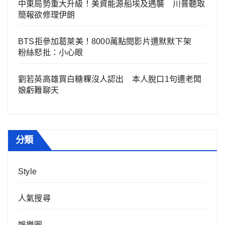
中東局勢重大升級！美資能源船埃及遇襲 川普聽取
簡報欲修理伊朗
BTS拒參加葛萊美！8000萬點閱影片遭默默下架
粉絲怒批：小心眼
劉若英高雄買白糖粿沒人認出 本人脫口1句遭老闆
娘虧難聊天
分類
Style
人氣搜尋
娛樂圈