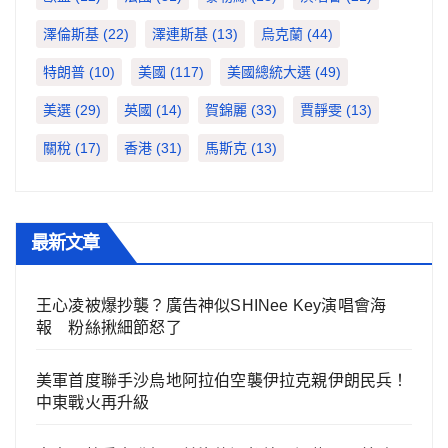
澤倫斯基
(22)
澤連斯基
(13)
烏克蘭
(44)
特朗普
(10)
美國
(117)
美國總統大選
(49)
美選
(29)
英國
(14)
賀錦麗
(33)
賈靜雯
(13)
關稅
(17)
香港
(31)
馬斯克
(13)
最新文章
王心凌被爆抄襲？廣告神似SHINee Key演唱會海
報 粉絲揪細節怒了
美軍首度聯手沙烏地阿拉伯空襲伊拉克親伊朗民兵！
中東戰火再升級