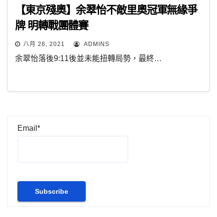
【東京殘奧】余翠怡不敵里奧冠軍無緣爭
牌 明轉戰團體賽
八月 26, 2021
ADMINS
余翠怡落後9:11後並未能扭轉局勢，最終…
Email*