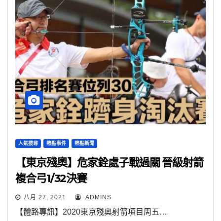
人氣搜尋
熱點事件
熱點新聞
【東京殘奧】危家銓處子戰過關 晉級射箭
複合弓1/32決賽
八月 27, 2021
ADMINS
【體路專訊】2020東京殘奧射箭項目周五…