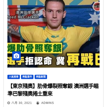
人氣搜尋
熱點事件
熱點新聞
【東京殘奧】肋骨爆裂照奪銀 澳洲選手瞄
準巴黎殘奧捲土重來
八月 30, 2021
ADMINS