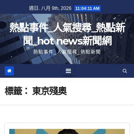
跳
週日. 八月 9th, 2026
11:04:12 AM
至
內
熱點事件_人氣搜尋_熱點新
容
聞_hot news新聞網
熱點事件_人氣搜尋_熱點新聞
標籤：
東京殘奧