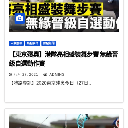
人氣搜尋
熱點事件
熱點新聞
【東京殘奧】港隊亮相盛裝舞步賽 無緣晉
級自選動作賽
八月 27, 2021
ADMINS
【體路專訊】2020東京殘奧今日（27日…