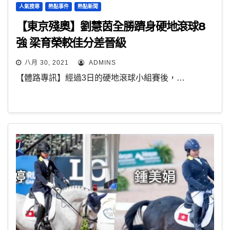
人氣搜尋
熱點事件
熱點新聞
【東京殘奧】劉慧茵全勝躋身硬地滾球8
強 梁育榮較佳分差晉級
八月 30, 2021
ADMINS
【體路專訊】經過3日的硬地滾球小組賽後，…