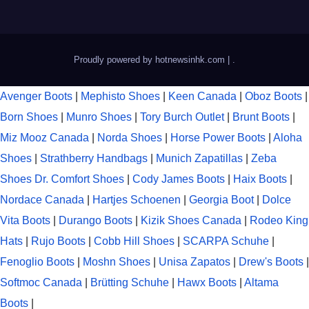
Proudly powered by hotnewsinhk.com
|
.
Avenger Boots
|
Mephisto Shoes
|
Keen Canada
|
Oboz Boots
|
Born Shoes
|
Munro Shoes
|
Tory Burch Outlet
|
Brunt Boots
|
Miz Mooz Canada
|
Norda Shoes
|
Horse Power Boots
|
Aloha
Shoes
|
Strathberry Handbags
|
Munich Zapatillas
|
Zeba
Shoes
Dr. Comfort Shoes
|
Cody James Boots
|
Haix Boots
|
Nordace Canada
|
Hartjes Schoenen
|
Georgia Boot
|
Dolce
Vita Boots
|
Durango Boots
|
Kizik Shoes Canada
|
Rodeo King
Hats
|
Rujo Boots
|
Cobb Hill Shoes
|
SCARPA Schuhe
|
Fenoglio Boots
|
Moshn Shoes
|
Unisa Zapatos
|
Drew's Boots
|
Softmoc Canada
|
Brütting Schuhe
|
Hawx Boots
|
Altama
Boots
|