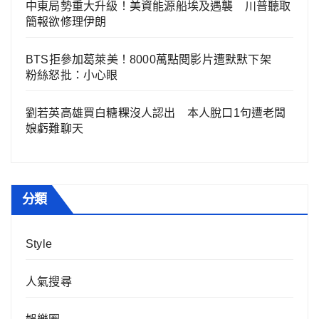
中東局勢重大升級！美資能源船埃及遇襲 川普聽取
簡報欲修理伊朗
BTS拒參加葛萊美！8000萬點閱影片遭默默下架
粉絲怒批：小心眼
劉若英高雄買白糖粿沒人認出 本人脫口1句遭老闆
娘虧難聊天
分類
Style
人氣搜尋