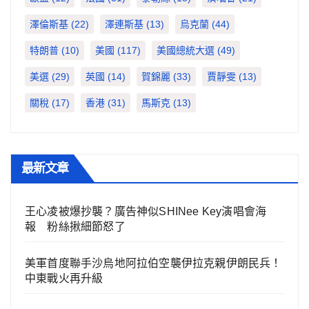
澤倫斯基
(22)
澤連斯基
(13)
烏克蘭
(44)
特朗普
(10)
美國
(117)
美國總統大選
(49)
美選
(29)
英國
(14)
賀錦麗
(33)
賈靜雯
(13)
關稅
(17)
香港
(31)
馬斯克
(13)
最新文章
王心凌被爆抄襲？廣告神似SHINee Key演唱會海
報 粉絲揪細節怒了
美軍首度聯手沙烏地阿拉伯空襲伊拉克親伊朗民兵！
中東戰火再升級