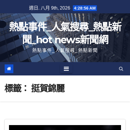
跳
週日. 八月 9th, 2026
4:28:57 AM
至
內
熱點事件_人氣搜尋_熱點新
容
聞_hot news新聞網
熱點事件_人氣搜尋_熱點新聞
標籤：
挺賀錦麗