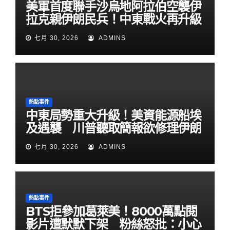
美軍首度聯手沙烏地阿拉伯空襲伊
拉克親伊朗民兵！中東戰火再升級
七月 30, 2026
ADMINS
熱點事件
中東局勢重大升級！美資能源船埃
及遇襲 川普聽取簡報欲修理伊朗
七月 30, 2026
ADMINS
熱點事件
BTS拒參加葛萊美！8000萬點閱
影片遭默默下架 粉絲怒批：小心