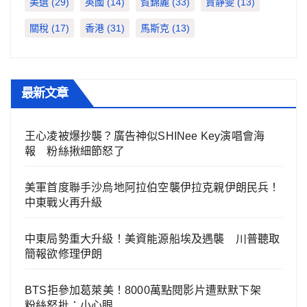
美選
(29)
英國
(14)
賀錦麗
(33)
賈靜雯
(13)
關稅
(17)
香港
(31)
馬斯克
(13)
最新文章
王心凌被爆抄襲？廣告神似SHINee Key演唱會海
報 粉絲揪細節怒了
美軍首度聯手沙烏地阿拉伯空襲伊拉克親伊朗民兵！
中東戰火再升級
中東局勢重大升級！美資能源船埃及遇襲 川普聽取
簡報欲修理伊朗
BTS拒參加葛萊美！8000萬點閱影片遭默默下架
粉絲怒批：小心眼