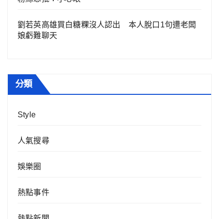
劉若英高雄買白糖粿沒人認出 本人脫口1句遭老闆
娘虧難聊天
分類
Style
人氣搜尋
娛樂圈
熱點事件
熱點新聞