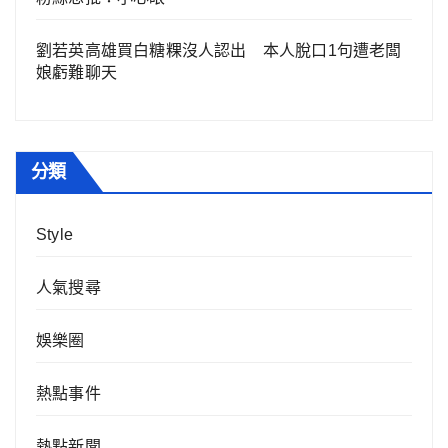
劉若英高雄買白糖粿沒人認出 本人脫口1句遭老闆
娘虧難聊天
分類
Style
人氣搜尋
娛樂圈
熱點事件
熱點新聞