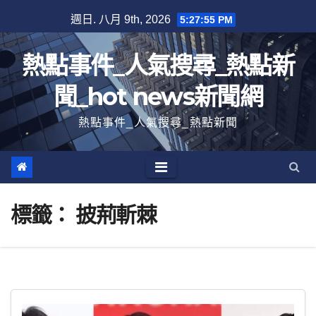
跳
週日. 八月 9th, 2026
5:27:56 PM
至
內
熱點事件_人氣搜尋_熱點新
容
聞_hot news新聞網
熱點事件_人氣搜尋_熱點新聞
標籤：
披荊斬棘