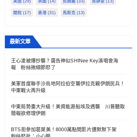
美選
(29)
英國
(14)
賀錦麗
(33)
賈靜雯
(13)
關稅
(17)
香港
(31)
馬斯克
(13)
最新文章
王心凌被爆抄襲？廣告神似SHINee Key演唱會海
報 粉絲揪細節怒了
美軍首度聯手沙烏地阿拉伯空襲伊拉克親伊朗民兵！
中東戰火再升級
中東局勢重大升級！美資能源船埃及遇襲 川普聽取
簡報欲修理伊朗
BTS拒參加葛萊美！8000萬點閱影片遭默默下架
粉絲怒批：小心眼