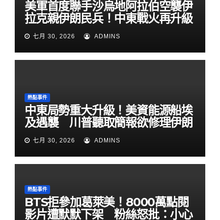
美軍首度聯手沙烏地阿拉伯空襲伊
拉克親伊朗民兵！中東戰火再升級
七月 30, 2026
ADMINS
熱點事件
中東局勢重大升級！美資能源船埃
及遇襲 川普聽取簡報欲修理伊朗
七月 30, 2026
ADMINS
熱點事件
BTS拒參加葛萊美！8000萬點閱
影片遭默默下架 粉絲怒批：小心