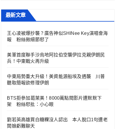
最新文章
王心凌被爆抄襲？廣告神似SHINee Key演唱會海
報 粉絲揪細節怒了
美軍首度聯手沙烏地阿拉伯空襲伊拉克親伊朗民
兵！中東戰火再升級
中東局勢重大升級！美資能源船埃及遇襲 川普
聽取簡報欲修理伊朗
BTS拒參加葛萊美！8000萬點閱影片遭默默下
架 粉絲怒批：小心眼
劉若英高雄買白糖粿沒人認出 本人脫口1句遭老
闆娘虧難聊天