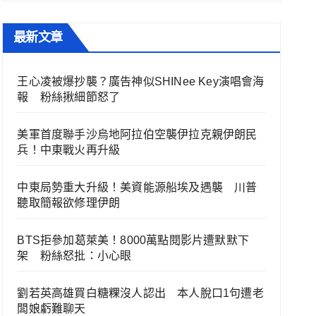
最新文章
王心凌被爆抄襲？廣告神似SHINee Key演唱會海
報 粉絲揪細節怒了
美軍首度聯手沙烏地阿拉伯空襲伊拉克親伊朗民
兵！中東戰火再升級
中東局勢重大升級！美資能源船埃及遇襲 川普
聽取簡報欲修理伊朗
BTS拒參加葛萊美！8000萬點閱影片遭默默下
架 粉絲怒批：小心眼
劉若英高雄買白糖粿沒人認出 本人脫口1句遭老
闆娘虧難聊天