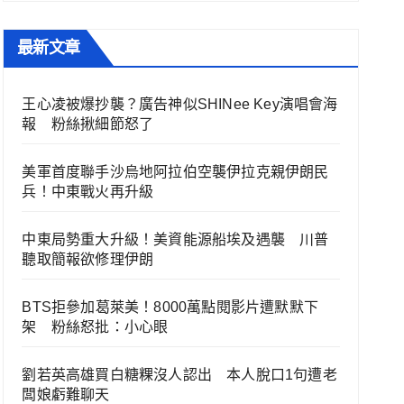
最新文章
王心凌被爆抄襲？廣告神似SHINee Key演唱會海
報 粉絲揪細節怒了
美軍首度聯手沙烏地阿拉伯空襲伊拉克親伊朗民
兵！中東戰火再升級
中東局勢重大升級！美資能源船埃及遇襲 川普
聽取簡報欲修理伊朗
BTS拒參加葛萊美！8000萬點閱影片遭默默下
架 粉絲怒批：小心眼
劉若英高雄買白糖粿沒人認出 本人脫口1句遭老
闆娘虧難聊天