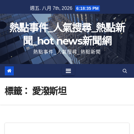
跳
週五. 八月 7th, 2026
6:18:35 PM
至
內
熱點事件_人氣搜尋_熱點新
容
聞_hot news新聞網
熱點事件_人氣搜尋_熱點新聞
標籤：
愛潑斯坦