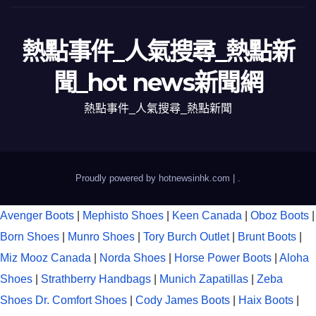
熱點事件_人氣搜尋_熱點新
聞_hot news新聞網
熱點事件_人氣搜尋_熱點新聞
Proudly powered by hotnewsinhk.com
|
.
Avenger Boots
|
Mephisto Shoes
|
Keen Canada
|
Oboz Boots
|
Born Shoes
|
Munro Shoes
|
Tory Burch Outlet
|
Brunt Boots
|
Miz Mooz Canada
|
Norda Shoes
|
Horse Power Boots
|
Aloha
Shoes
|
Strathberry Handbags
|
Munich Zapatillas
|
Zeba
Shoes
Dr. Comfort Shoes
|
Cody James Boots
|
Haix Boots
|