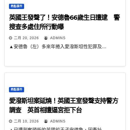
熱點事件
英國王發聲了！安德魯66歲生日遭逮 警
搜查多處住所行動曝
二月 20, 2026
ADMINS
▲安德魯（左）多來年捲入愛潑斯坦性犯罪及…
熱點事件
愛潑斯坦案延燒！英國王室發聲支持警方
調查 英首相遭逼宮拒下台
二月 10, 2026
ADMINS
▲已遭剝奪頭銜的英國前王子安德魯，因牽扯…