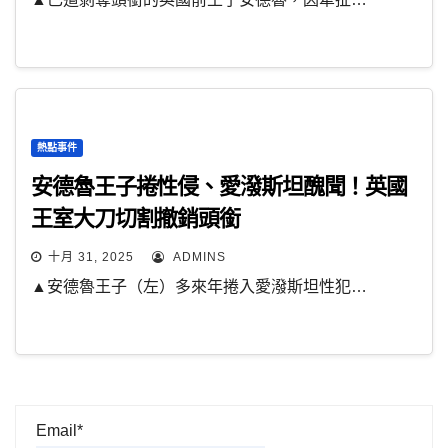
熱點事件
安德魯王子捲性侵、愛潑斯坦醜聞！英國
王室大刀切割撤銷頭銜
十月 31, 2025
ADMINS
▲安德魯王子（左）多來年捲入愛潑斯坦性犯…
Email*