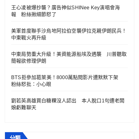
王心凌被爆抄襲？廣告神似SHINee Key演唱會海
報 粉絲揪細節怒了
美軍首度聯手沙烏地阿拉伯空襲伊拉克親伊朗民兵！
中東戰火再升級
中東局勢重大升級！美資能源船埃及遇襲 川普聽取
簡報欲修理伊朗
BTS拒參加葛萊美！8000萬點閱影片遭默默下架
粉絲怒批：小心眼
劉若英高雄買白糖粿沒人認出 本人脫口1句遭老闆
娘虧難聊天
分類