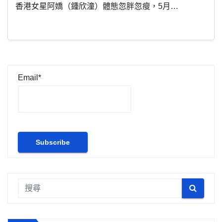
香港女星阿嬌（鍾欣潼）體態忽胖忽瘦，5月…
Email*