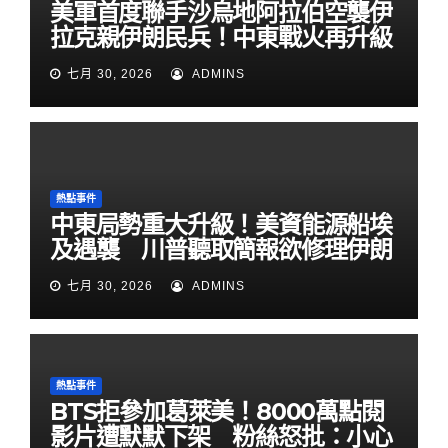
美軍首度聯手沙烏地阿拉伯空襲伊
拉克親伊朗民兵！中東戰火再升級
七月 30, 2026
ADMINS
熱點事件
中東局勢重大升級！美資能源船埃
及遇襲 川普聽取簡報欲修理伊朗
七月 30, 2026
ADMINS
熱點事件
BTS拒參加葛萊美！8000萬點閱
影片遭默默下架 粉絲怒批：小心