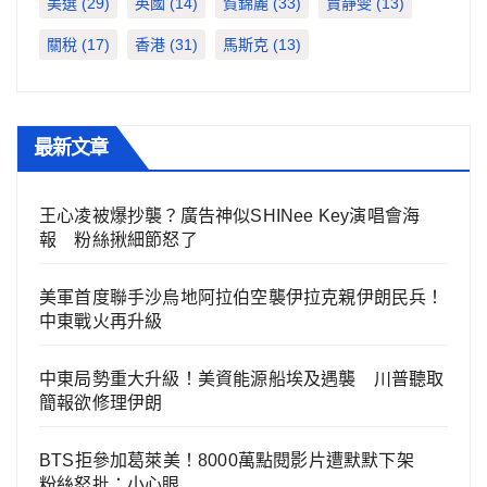
美選
(29)
英國
(14)
賀錦麗
(33)
賈靜雯
(13)
關稅
(17)
香港
(31)
馬斯克
(13)
最新文章
王心凌被爆抄襲？廣告神似SHINee Key演唱會海
報 粉絲揪細節怒了
美軍首度聯手沙烏地阿拉伯空襲伊拉克親伊朗民兵！
中東戰火再升級
中東局勢重大升級！美資能源船埃及遇襲 川普聽取
簡報欲修理伊朗
BTS拒參加葛萊美！8000萬點閱影片遭默默下架
粉絲怒批：小心眼