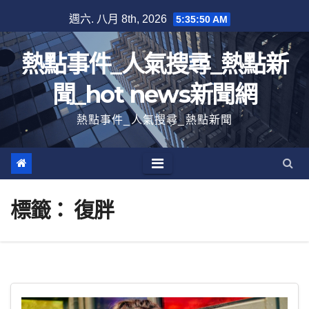
跳
週六. 八月 8th, 2026
5:35:51 AM
至
內
熱點事件_人氣搜尋_熱點新
容
聞_hot news新聞網
熱點事件_人氣搜尋_熱點新聞
標籤：
復胖