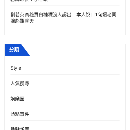
劉若英高雄買白糖粿沒人認出 本人脫口1句遭老闆
娘虧難聊天
分類
Style
人氣搜尋
娛樂圈
熱點事件
熱點新聞