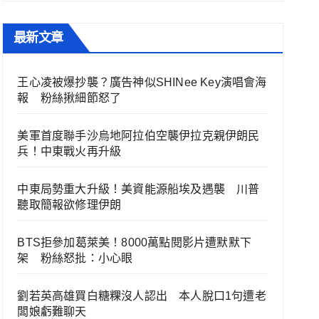
最新文章
王心凌被爆抄襲？廣告神似SHINee Key演唱會海
報 粉絲揪細節怒了
美軍首度聯手沙烏地阿拉伯空襲伊拉克親伊朗民
兵！中東戰火再升級
中東局勢重大升級！美資能源船埃及遇襲 川普
聽取簡報欲修理伊朗
BTS拒參加葛萊美！8000萬點閱影片遭默默下
架 粉絲怒批：小心眼
劉若英高雄買白糖粿沒人認出 本人脫口1句遭老
闆娘虧難聊天