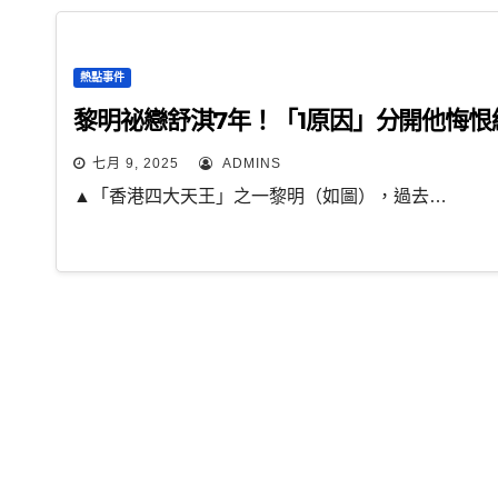
熱點事件
黎明祕戀舒淇7年！「1原因」分開他悔恨
七月 9, 2025
ADMINS
▲「香港四大天王」之一黎明（如圖），過去…