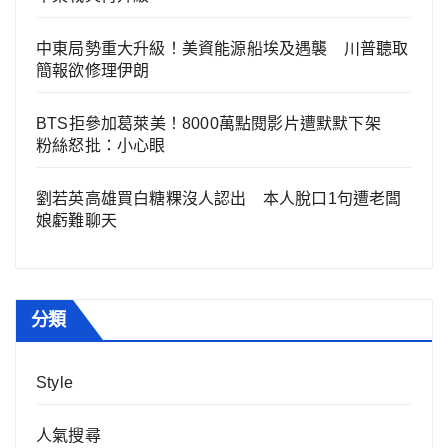
中東局勢重大升級！美資能源船埃及遇襲 川普聽取
簡報欲修理伊朗
BTS拒參加葛萊美！8000萬點閱影片遭默默下架
粉絲怒批：小心眼
劉若英高雄買白糖粿沒人認出 本人脫口1句遭老闆
娘虧難聊天
分類
Style
人氣搜尋