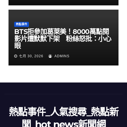
熱點事件
BTS拒參加葛萊美！8000萬點閱
影片遭默默下架 粉絲怒批：小心
眼
七月 30, 2026
ADMINS
熱點事件_人氣搜尋_熱點新
聞_hot news新聞網