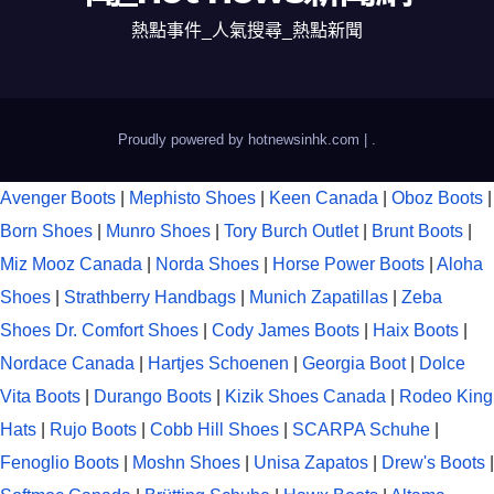
熱點事件_人氣搜尋_熱點新聞
Proudly powered by hotnewsinhk.com
|
.
Avenger Boots
|
Mephisto Shoes
|
Keen Canada
|
Oboz Boots
|
Born Shoes
|
Munro Shoes
|
Tory Burch Outlet
|
Brunt Boots
|
Miz Mooz Canada
|
Norda Shoes
|
Horse Power Boots
|
Aloha
Shoes
|
Strathberry Handbags
|
Munich Zapatillas
|
Zeba
Shoes
Dr. Comfort Shoes
|
Cody James Boots
|
Haix Boots
|
Nordace Canada
|
Hartjes Schoenen
|
Georgia Boot
|
Dolce
Vita Boots
|
Durango Boots
|
Kizik Shoes Canada
|
Rodeo King
Hats
|
Rujo Boots
|
Cobb Hill Shoes
|
SCARPA Schuhe
|
Fenoglio Boots
|
Moshn Shoes
|
Unisa Zapatos
|
Drew's Boots
|