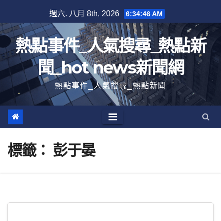
跳
週六. 八月 8th, 2026
6:34:46 AM
至
內
熱點事件_人氣搜尋_熱點新
容
聞_hot news新聞網
熱點事件_人氣搜尋_熱點新聞
標籤：
彭于晏