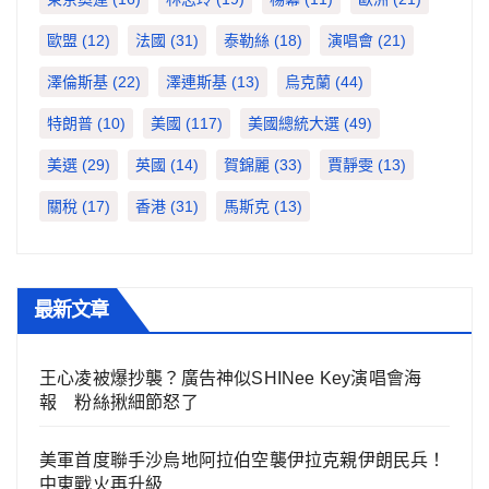
歐盟
(12)
法國
(31)
泰勒絲
(18)
演唱會
(21)
澤倫斯基
(22)
澤連斯基
(13)
烏克蘭
(44)
特朗普
(10)
美國
(117)
美國總統大選
(49)
美選
(29)
英國
(14)
賀錦麗
(33)
賈靜雯
(13)
關稅
(17)
香港
(31)
馬斯克
(13)
最新文章
王心凌被爆抄襲？廣告神似SHINee Key演唱會海
報 粉絲揪細節怒了
美軍首度聯手沙烏地阿拉伯空襲伊拉克親伊朗民兵！
中東戰火再升級