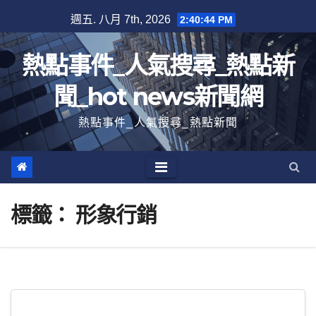
跳
週五. 八月 7th, 2026
2:40:45 PM
至
內
熱點事件_人氣搜尋_熱點新
容
聞_hot news新聞網
熱點事件_人氣搜尋_熱點新聞
標籤：
形象行銷