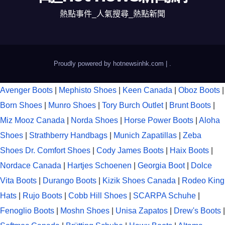
熱點事件_人氣搜尋_熱點新聞
Proudly powered by hotnewsinhk.com
|
.
Avenger Boots
|
Mephisto Shoes
|
Keen Canada
|
Oboz Boots
|
Born Shoes
|
Munro Shoes
|
Tory Burch Outlet
|
Brunt Boots
|
Miz Mooz Canada
|
Norda Shoes
|
Horse Power Boots
|
Aloha
Shoes
|
Strathberry Handbags
|
Munich Zapatillas
|
Zeba
Shoes
Dr. Comfort Shoes
|
Cody James Boots
|
Haix Boots
|
Nordace Canada
|
Hartjes Schoenen
|
Georgia Boot
|
Dolce
Vita Boots
|
Durango Boots
|
Kizik Shoes Canada
|
Rodeo King
Hats
|
Rujo Boots
|
Cobb Hill Shoes
|
SCARPA Schuhe
|
Fenoglio Boots
|
Moshn Shoes
|
Unisa Zapatos
|
Drew's Boots
|