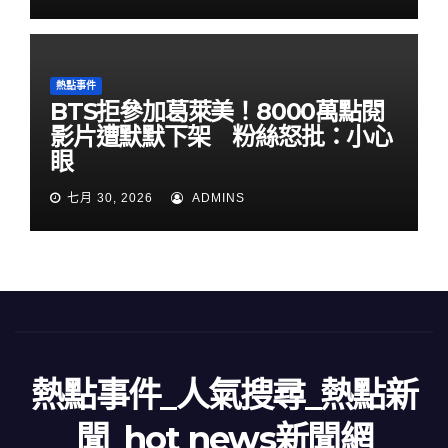
熱點事件
BTS拒參加葛萊美！8000萬點閱
影片遭默默下架 粉絲怒批：小心
眼
七月 30, 2026
ADMINS
熱點事件_人氣搜尋_熱點新
聞_hot news新聞網