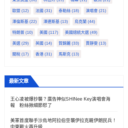
歐盟
(12)
法國
(31)
泰勒絲
(18)
演唱會
(21)
澤倫斯基
(22)
澤連斯基
(13)
烏克蘭
(44)
特朗普
(10)
美國
(117)
美國總統大選
(49)
美選
(29)
英國
(14)
賀錦麗
(33)
賈靜雯
(13)
關稅
(17)
香港
(31)
馬斯克
(13)
最新文章
王心凌被爆抄襲？廣告神似SHINee Key演唱會海
報 粉絲揪細節怒了
美軍首度聯手沙烏地阿拉伯空襲伊拉克親伊朗民兵！
中東戰火再升級