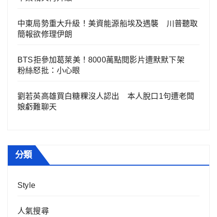
中東局勢重大升級！美資能源船埃及遇襲 川普聽取
簡報欲修理伊朗
BTS拒參加葛萊美！8000萬點閱影片遭默默下架
粉絲怒批：小心眼
劉若英高雄買白糖粿沒人認出 本人脫口1句遭老闆
娘虧難聊天
分類
Style
人氣搜尋