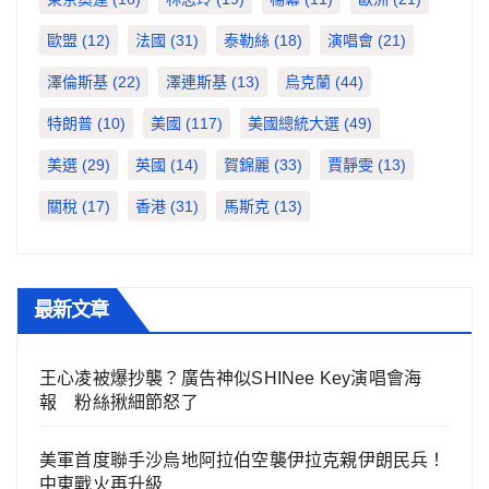
歐盟
(12)
法國
(31)
泰勒絲
(18)
演唱會
(21)
澤倫斯基
(22)
澤連斯基
(13)
烏克蘭
(44)
特朗普
(10)
美國
(117)
美國總統大選
(49)
美選
(29)
英國
(14)
賀錦麗
(33)
賈靜雯
(13)
關稅
(17)
香港
(31)
馬斯克
(13)
最新文章
王心凌被爆抄襲？廣告神似SHINee Key演唱會海
報 粉絲揪細節怒了
美軍首度聯手沙烏地阿拉伯空襲伊拉克親伊朗民兵！
中東戰火再升級