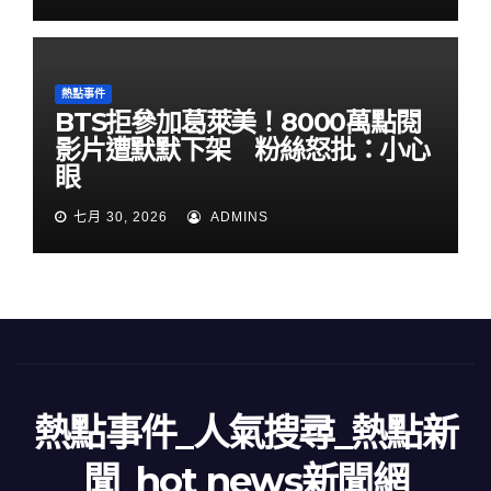
熱點事件
BTS拒參加葛萊美！8000萬點閱
影片遭默默下架 粉絲怒批：小心
眼
七月 30, 2026
ADMINS
熱點事件_人氣搜尋_熱點新
聞_hot news新聞網