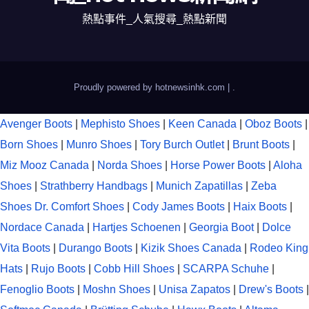
熱點事件_人氣搜尋_熱點新聞
Proudly powered by hotnewsinhk.com
|
.
Avenger Boots
|
Mephisto Shoes
|
Keen Canada
|
Oboz Boots
|
Born Shoes
|
Munro Shoes
|
Tory Burch Outlet
|
Brunt Boots
|
Miz Mooz Canada
|
Norda Shoes
|
Horse Power Boots
|
Aloha
Shoes
|
Strathberry Handbags
|
Munich Zapatillas
|
Zeba
Shoes
Dr. Comfort Shoes
|
Cody James Boots
|
Haix Boots
|
Nordace Canada
|
Hartjes Schoenen
|
Georgia Boot
|
Dolce
Vita Boots
|
Durango Boots
|
Kizik Shoes Canada
|
Rodeo King
Hats
|
Rujo Boots
|
Cobb Hill Shoes
|
SCARPA Schuhe
|
Fenoglio Boots
|
Moshn Shoes
|
Unisa Zapatos
|
Drew's Boots
|