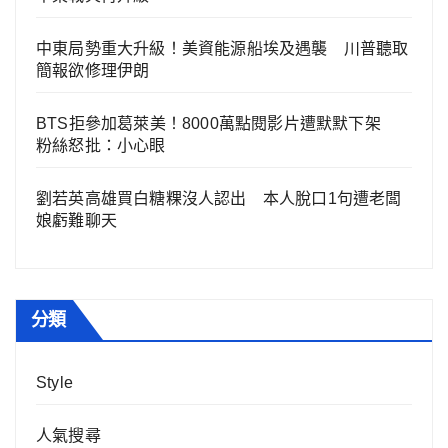
中東局勢重大升級！美資能源船埃及遇襲 川普聽取
簡報欲修理伊朗
BTS拒參加葛萊美！8000萬點閱影片遭默默下架
粉絲怒批：小心眼
劉若英高雄買白糖粿沒人認出 本人脫口1句遭老闆
娘虧難聊天
分類
Style
人氣搜尋