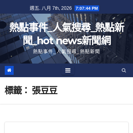
跳
週五. 八月 7th, 2026
7:07:45 PM
至
內
熱點事件_人氣搜尋_熱點新
容
聞_hot news新聞網
熱點事件_人氣搜尋_熱點新聞
標籤：
張豆豆