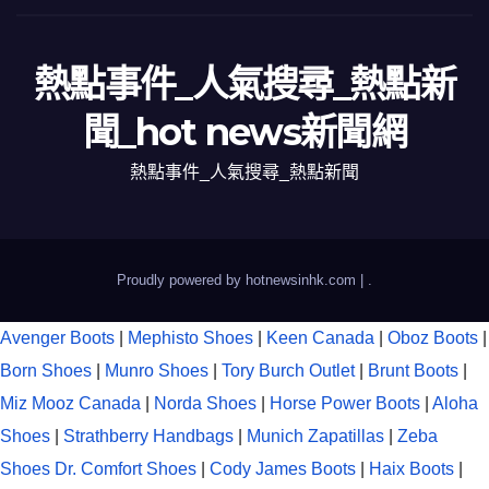
熱點事件_人氣搜尋_熱點新
聞_hot news新聞網
熱點事件_人氣搜尋_熱點新聞
Proudly powered by hotnewsinhk.com
|
.
Avenger Boots
|
Mephisto Shoes
|
Keen Canada
|
Oboz Boots
|
Born Shoes
|
Munro Shoes
|
Tory Burch Outlet
|
Brunt Boots
|
Miz Mooz Canada
|
Norda Shoes
|
Horse Power Boots
|
Aloha
Shoes
|
Strathberry Handbags
|
Munich Zapatillas
|
Zeba
Shoes
Dr. Comfort Shoes
|
Cody James Boots
|
Haix Boots
|