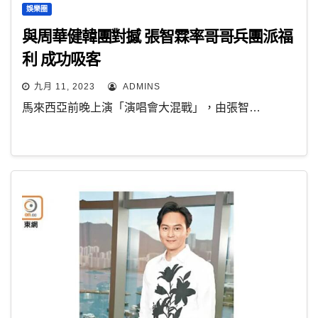
娛樂圈
與周華健韓團對撼 張智霖率哥哥兵團派福
利 成功吸客
九月 11, 2023
ADMINS
馬來西亞前晚上演「演唱會大混戰」，由張智…