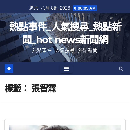
跳
週六. 八月 8th, 2026
6:06:10 AM
至
內
熱點事件_人氣搜尋_熱點新
容
聞_hot news新聞網
熱點事件_人氣搜尋_熱點新聞
標籤：
張智霖