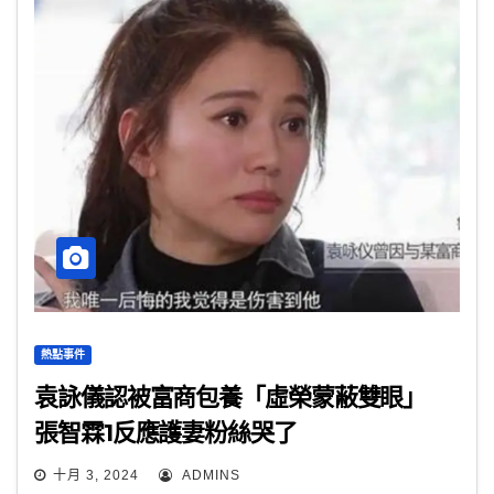
熱點事件
袁詠儀認被富商包養「虛榮蒙蔽雙眼」
張智霖1反應護妻粉絲哭了
十月 3, 2024
ADMINS