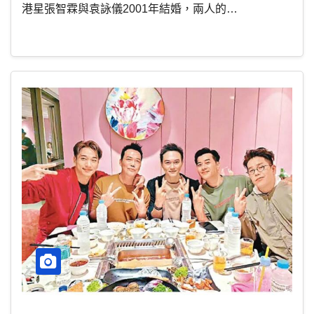
港星張智霖與袁詠儀2001年結婚，兩人的…