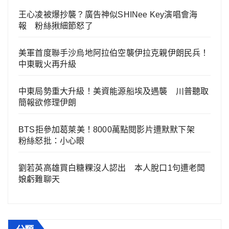
王心凌被爆抄襲？廣告神似SHINee Key演唱會海
報 粉絲揪細節怒了
美軍首度聯手沙烏地阿拉伯空襲伊拉克親伊朗民兵！
中東戰火再升級
中東局勢重大升級！美資能源船埃及遇襲 川普聽取
簡報欲修理伊朗
BTS拒參加葛萊美！8000萬點閱影片遭默默下架
粉絲怒批：小心眼
劉若英高雄買白糖粿沒人認出 本人脫口1句遭老闆
娘虧難聊天