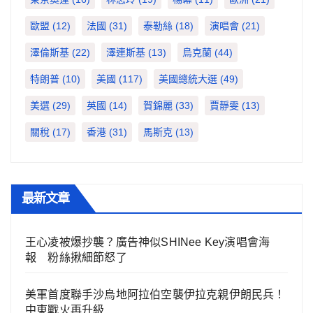
歐盟
(12)
法國
(31)
泰勒絲
(18)
演唱會
(21)
澤倫斯基
(22)
澤連斯基
(13)
烏克蘭
(44)
特朗普
(10)
美國
(117)
美國總統大選
(49)
美選
(29)
英國
(14)
賀錦麗
(33)
賈靜雯
(13)
關稅
(17)
香港
(31)
馬斯克
(13)
最新文章
王心凌被爆抄襲？廣告神似SHINee Key演唱會海
報 粉絲揪細節怒了
美軍首度聯手沙烏地阿拉伯空襲伊拉克親伊朗民兵！
中東戰火再升級