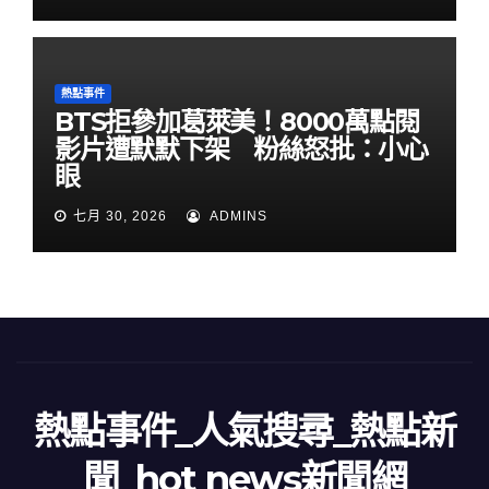
熱點事件
BTS拒參加葛萊美！8000萬點閱
影片遭默默下架 粉絲怒批：小心
眼
七月 30, 2026
ADMINS
熱點事件_人氣搜尋_熱點新
聞_hot news新聞網