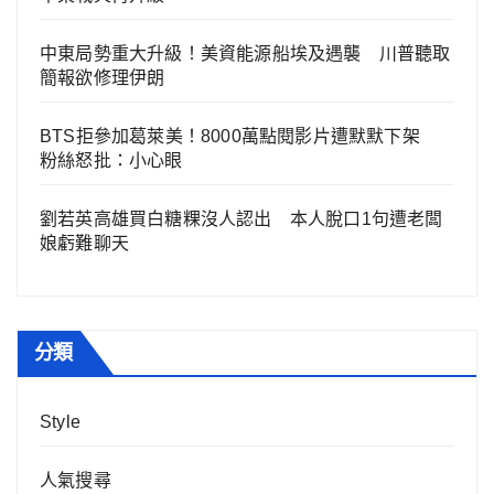
中東局勢重大升級！美資能源船埃及遇襲 川普聽取
簡報欲修理伊朗
BTS拒參加葛萊美！8000萬點閱影片遭默默下架
粉絲怒批：小心眼
劉若英高雄買白糖粿沒人認出 本人脫口1句遭老闆
娘虧難聊天
分類
Style
人氣搜尋