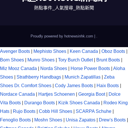
熱點事件_人氣搜尋_熱點新聞
Proudly powered by hotnewsinhk.com
|
.
Avenger Boots
|
Mephisto Shoes
|
Keen Canada
|
Oboz Boots
|
Born Shoes
|
Munro Shoes
|
Tory Burch Outlet
|
Brunt Boots
|
Miz Mooz Canada
|
Norda Shoes
|
Horse Power Boots
|
Aloha
Shoes
|
Strathberry Handbags
|
Munich Zapatillas
|
Zeba
Shoes
Dr. Comfort Shoes
|
Cody James Boots
|
Haix Boots
|
Nordace Canada
|
Hartjes Schoenen
|
Georgia Boot
|
Dolce
Vita Boots
|
Durango Boots
|
Kizik Shoes Canada
|
Rodeo King
Hats
|
Rujo Boots
|
Cobb Hill Shoes
|
SCARPA Schuhe
|
Fenoglio Boots
|
Moshn Shoes
|
Unisa Zapatos
|
Drew's Boots
|