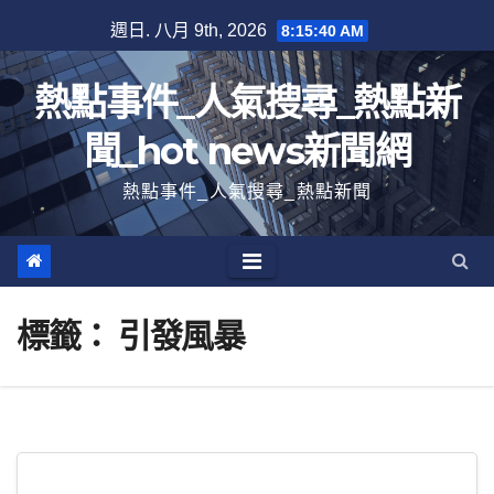
跳
週日. 八月 9th, 2026
8:15:41 AM
至
內
熱點事件_人氣搜尋_熱點新
容
聞_hot news新聞網
熱點事件_人氣搜尋_熱點新聞
標籤：
引發風暴