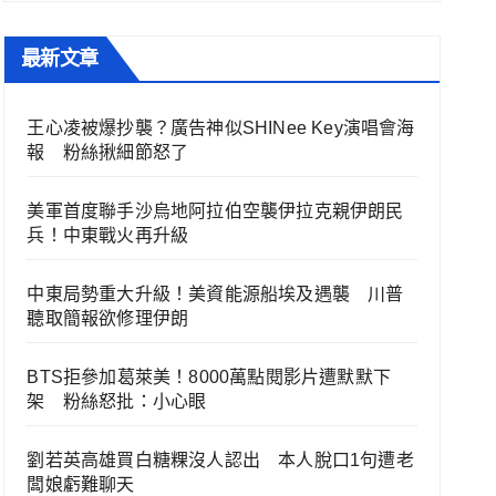
最新文章
王心凌被爆抄襲？廣告神似SHINee Key演唱會海
報 粉絲揪細節怒了
美軍首度聯手沙烏地阿拉伯空襲伊拉克親伊朗民
兵！中東戰火再升級
中東局勢重大升級！美資能源船埃及遇襲 川普
聽取簡報欲修理伊朗
BTS拒參加葛萊美！8000萬點閱影片遭默默下
架 粉絲怒批：小心眼
劉若英高雄買白糖粿沒人認出 本人脫口1句遭老
闆娘虧難聊天