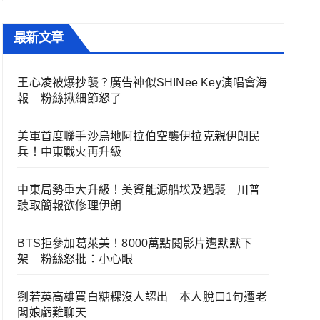
最新文章
王心凌被爆抄襲？廣告神似SHINee Key演唱會海
報 粉絲揪細節怒了
美軍首度聯手沙烏地阿拉伯空襲伊拉克親伊朗民
兵！中東戰火再升級
中東局勢重大升級！美資能源船埃及遇襲 川普
聽取簡報欲修理伊朗
BTS拒參加葛萊美！8000萬點閱影片遭默默下
架 粉絲怒批：小心眼
劉若英高雄買白糖粿沒人認出 本人脫口1句遭老
闆娘虧難聊天