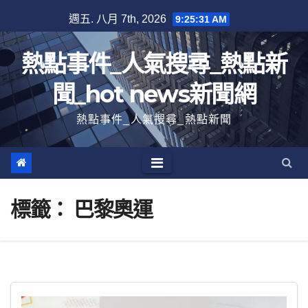
跳
週五. 八月 7th, 2026
9:25:31 AM
至
內
熱點事件_人氣搜尋_熱點新
容
聞_hot news新聞網
熱點事件_人氣搜尋_熱點新聞
標籤：
巴黎奧運