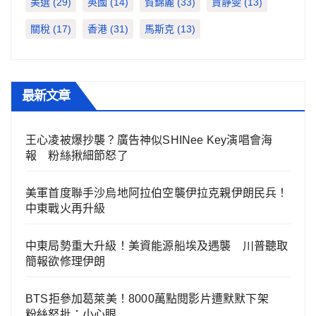
美選
(29)
英國
(14)
賀錦麗
(33)
賈靜雯
(13)
關稅
(17)
香港
(31)
馬斯克
(13)
最新文章
王心凌被爆抄襲？廣告神似SHINee Key演唱會海
報 粉絲揪細節怒了
美軍首度聯手沙烏地阿拉伯空襲伊拉克親伊朗民兵！
中東戰火再升級
中東局勢重大升級！美資能源船埃及遇襲 川普聽取
簡報欲修理伊朗
BTS拒參加葛萊美！8000萬點閱影片遭默默下架
粉絲怒批：小心眼