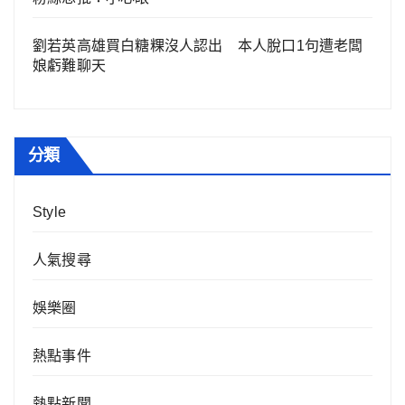
劉若英高雄買白糖粿沒人認出 本人脫口1句遭老闆
娘虧難聊天
分類
Style
人氣搜尋
娛樂圈
熱點事件
熱點新聞