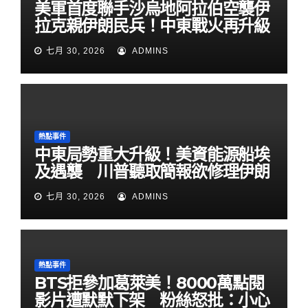
美軍首度聯手沙烏地阿拉伯空襲伊
拉克親伊朗民兵！中東戰火再升級
七月 30, 2026
ADMINS
熱點事件
中東局勢重大升級！美資能源船埃
及遇襲 川普聽取簡報欲修理伊朗
七月 30, 2026
ADMINS
熱點事件
BTS拒參加葛萊美！8000萬點閱
影片遭默默下架 粉絲怒批：小心