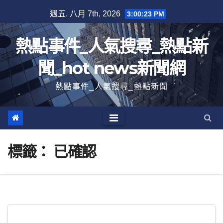
跳
週五. 八月 7th, 2026
3:00:23 PM
至
內
熱點事件_人氣搜尋_熱點新
容
聞_hot news新聞網
熱點事件_人氣搜尋_熱點新聞
標籤：
已確認