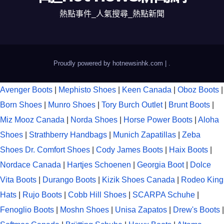
熱點事件_人氣搜尋_熱點新聞
Proudly powered by hotnewsinhk.com
|
.
Avenger Boots
|
Mephisto Shoes
|
Keen Canada
|
Oboz Boots
|
Born Shoes
|
Munro Shoes
|
Tory Burch Outlet
|
Brunt Boots
|
Miz Mooz Canada
|
Norda Shoes
|
Horse Power Boots
|
Aloha
Shoes
|
Strathberry Handbags
|
Munich Zapatillas
|
Zeba
Shoes
Dr. Comfort Shoes
|
Cody James Boots
|
Haix Boots
|
Nordace Canada
|
Hartjes Schoenen
|
Georgia Boot
|
Dolce
Vita Boots
|
Durango Boots
|
Kizik Shoes Canada
|
Rodeo King
Hats
|
Rujo Boots
|
Cobb Hill Shoes
|
SCARPA Schuhe
|
Fenoglio Boots
|
Moshn Shoes
|
Unisa Zapatos
|
Drew's Boots
|