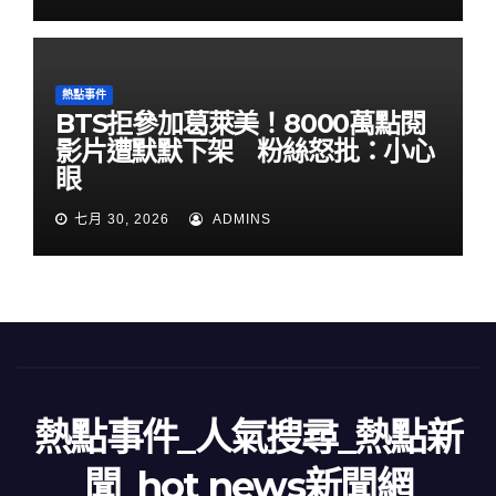
熱點事件
BTS拒參加葛萊美！8000萬點閱
影片遭默默下架 粉絲怒批：小心
眼
七月 30, 2026
ADMINS
熱點事件_人氣搜尋_熱點新
聞_hot news新聞網