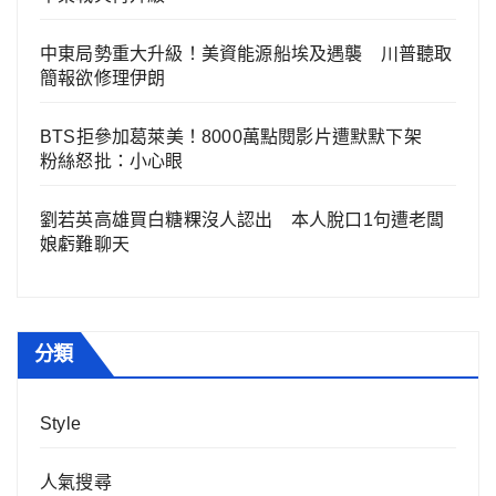
中東局勢重大升級！美資能源船埃及遇襲 川普聽取
簡報欲修理伊朗
BTS拒參加葛萊美！8000萬點閱影片遭默默下架
粉絲怒批：小心眼
劉若英高雄買白糖粿沒人認出 本人脫口1句遭老闆
娘虧難聊天
分類
Style
人氣搜尋