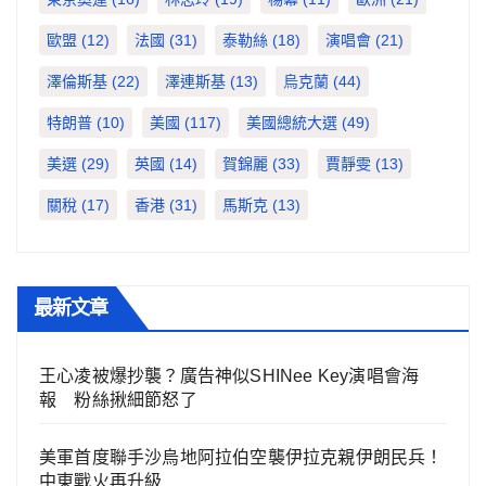
歐盟
(12)
法國
(31)
泰勒絲
(18)
演唱會
(21)
澤倫斯基
(22)
澤連斯基
(13)
烏克蘭
(44)
特朗普
(10)
美國
(117)
美國總統大選
(49)
美選
(29)
英國
(14)
賀錦麗
(33)
賈靜雯
(13)
關稅
(17)
香港
(31)
馬斯克
(13)
最新文章
王心凌被爆抄襲？廣告神似SHINee Key演唱會海
報 粉絲揪細節怒了
美軍首度聯手沙烏地阿拉伯空襲伊拉克親伊朗民兵！
中東戰火再升級