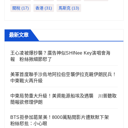
關稅
(17)
香港
(31)
馬斯克
(13)
最新文章
王心凌被爆抄襲？廣告神似SHINee Key演唱會海
報 粉絲揪細節怒了
美軍首度聯手沙烏地阿拉伯空襲伊拉克親伊朗民兵！
中東戰火再升級
中東局勢重大升級！美資能源船埃及遇襲 川普聽取
簡報欲修理伊朗
BTS拒參加葛萊美！8000萬點閱影片遭默默下架
粉絲怒批：小心眼