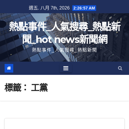
跳
週五. 八月 7th, 2026
2:26:58 AM
至
內
熱點事件_人氣搜尋_熱點新
容
聞_hot news新聞網
熱點事件_人氣搜尋_熱點新聞
標籤：
工黨