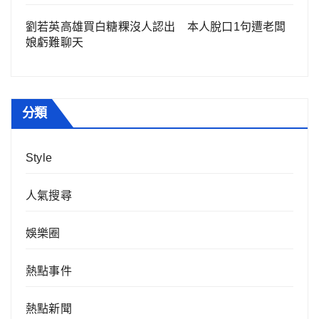
劉若英高雄買白糖粿沒人認出 本人脫口1句遭老闆
娘虧難聊天
分類
Style
人氣搜尋
娛樂圈
熱點事件
熱點新聞