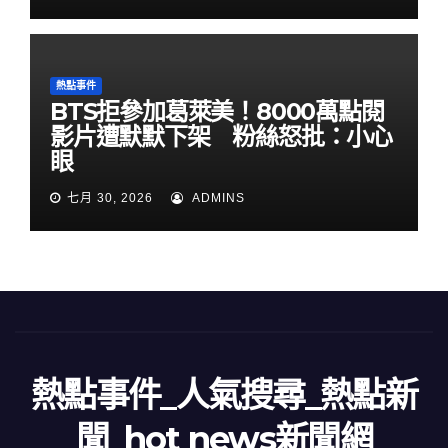
熱點事件
BTS拒參加葛萊美！8000萬點閱
影片遭默默下架 粉絲怒批：小心
眼
七月 30, 2026
ADMINS
熱點事件_人氣搜尋_熱點新
聞_hot news新聞網