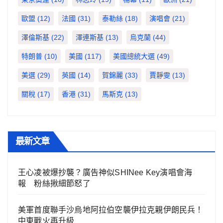
歐盟
(12)
法國
(31)
泰勒絲
(18)
演唱會
(21)
澤倫斯基
(22)
澤連斯基
(13)
烏克蘭
(44)
特朗普
(10)
美國
(117)
美國總統大選
(49)
美選
(29)
英國
(14)
賀錦麗
(33)
賈靜雯
(13)
關稅
(17)
香港
(31)
馬斯克
(13)
最新文章
王心凌被爆抄襲？廣告神似SHINee Key演唱會海
報 粉絲揪細節怒了
美軍首度聯手沙烏地阿拉伯空襲伊拉克親伊朗民兵！
中東戰火再升級