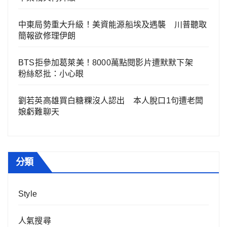
中東局勢重大升級！美資能源船埃及遇襲 川普聽取
簡報欲修理伊朗
BTS拒參加葛萊美！8000萬點閱影片遭默默下架
粉絲怒批：小心眼
劉若英高雄買白糖粿沒人認出 本人脫口1句遭老闆
娘虧難聊天
分類
Style
人氣搜尋