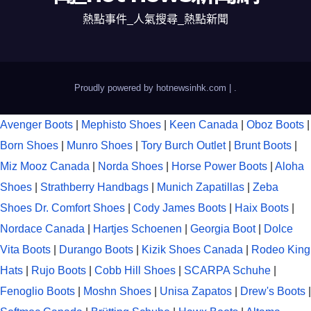
熱點事件_人氣搜尋_熱點新聞
Proudly powered by hotnewsinhk.com
|
.
Avenger Boots
|
Mephisto Shoes
|
Keen Canada
|
Oboz Boots
|
Born Shoes
|
Munro Shoes
|
Tory Burch Outlet
|
Brunt Boots
|
Miz Mooz Canada
|
Norda Shoes
|
Horse Power Boots
|
Aloha
Shoes
|
Strathberry Handbags
|
Munich Zapatillas
|
Zeba
Shoes
Dr. Comfort Shoes
|
Cody James Boots
|
Haix Boots
|
Nordace Canada
|
Hartjes Schoenen
|
Georgia Boot
|
Dolce
Vita Boots
|
Durango Boots
|
Kizik Shoes Canada
|
Rodeo King
Hats
|
Rujo Boots
|
Cobb Hill Shoes
|
SCARPA Schuhe
|
Fenoglio Boots
|
Moshn Shoes
|
Unisa Zapatos
|
Drew's Boots
|