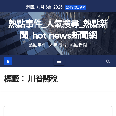
跳
週四. 八月 6th, 2026
1:43:31 AM
至
內
熱點事件_人氣搜尋_熱點新
容
聞_hot news新聞網
熱點事件_人氣搜尋_熱點新聞
標籤：
川普關稅