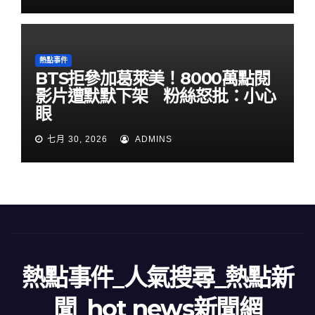
熱點事件
BTS拒參加葛萊美！8000萬點閱
影片遭默默下架 粉絲怒批：小心
眼
七月 30, 2026
ADMINS
熱點事件_人氣搜尋_熱點新
聞_hot news新聞網