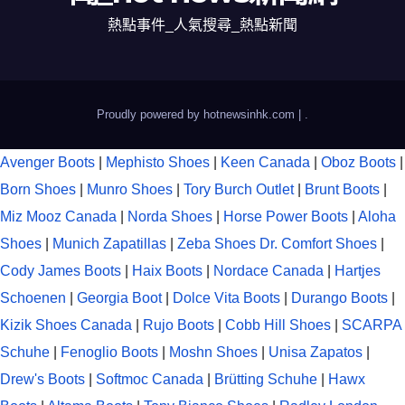
熱點事件_人氣搜尋_熱點新聞
Proudly powered by hotnewsinhk.com
|
.
Avenger Boots
|
Mephisto Shoes
|
Keen Canada
|
Oboz Boots
|
Born Shoes
|
Munro Shoes
|
Tory Burch Outlet
|
Brunt Boots
|
Miz Mooz Canada
|
Norda Shoes
|
Horse Power Boots
|
Aloha
Shoes
|
Munich Zapatillas
|
Zeba Shoes
Dr. Comfort Shoes
|
Cody James Boots
|
Haix Boots
|
Nordace Canada
|
Hartjes
Schoenen
|
Georgia Boot
|
Dolce Vita Boots
|
Durango Boots
|
Kizik Shoes Canada
|
Rujo Boots
|
Cobb Hill Shoes
|
SCARPA
Schuhe
|
Fenoglio Boots
|
Moshn Shoes
|
Unisa Zapatos
|
Drew's Boots
|
Softmoc Canada
|
Brütting Schuhe
|
Hawx