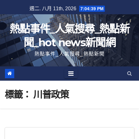
跳
週二. 八月 11th, 2026
7:04:39 PM
至
內
熱點事件_人氣搜尋_熱點新
容
聞_hot news新聞網
熱點事件_人氣搜尋_熱點新聞
標籤：
川普政策