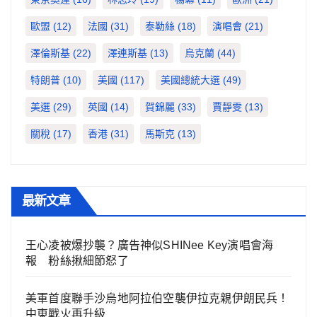
歐盟
(12)
法國
(31)
泰勒絲
(18)
演唱會
(21)
澤倫斯基
(22)
澤連斯基
(13)
烏克蘭
(44)
特朗普
(10)
美國
(117)
美國總統大選
(49)
美選
(29)
英國
(14)
賀錦麗
(33)
賈靜雯
(13)
關稅
(17)
香港
(31)
馬斯克
(13)
最新文章
王心凌被爆抄襲？廣告神似SHINee Key演唱會海
報 粉絲揪細節怒了
美軍首度聯手沙烏地阿拉伯空襲伊拉克親伊朗民兵！
中東戰火再升級