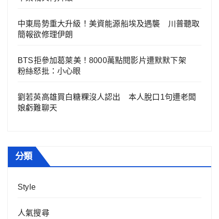
中東局勢重大升級！美資能源船埃及遇襲 川普聽取
簡報欲修理伊朗
BTS拒參加葛萊美！8000萬點閱影片遭默默下架
粉絲怒批：小心眼
劉若英高雄買白糖粿沒人認出 本人脫口1句遭老闆
娘虧難聊天
分類
Style
人氣搜尋