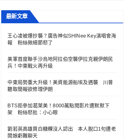
最新文章
王心凌被爆抄襲？廣告神似SHINee Key演唱會海
報 粉絲揪細節怒了
美軍首度聯手沙烏地阿拉伯空襲伊拉克親伊朗民
兵！中東戰火再升級
中東局勢重大升級！美資能源船埃及遇襲 川普
聽取簡報欲修理伊朗
BTS拒參加葛萊美！8000萬點閱影片遭默默下
架 粉絲怒批：小心眼
劉若英高雄買白糖粿沒人認出 本人脫口1句遭老
闆娘虧難聊天