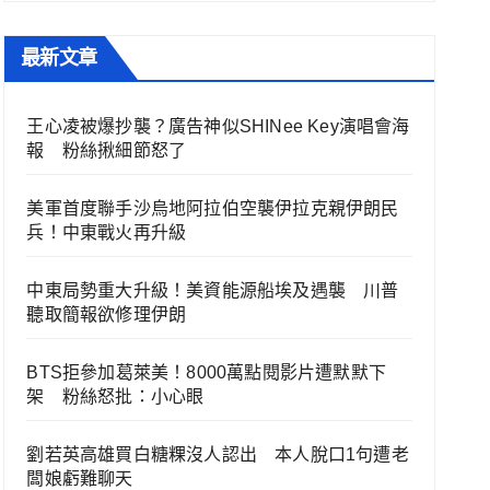
最新文章
王心凌被爆抄襲？廣告神似SHINee Key演唱會海
報 粉絲揪細節怒了
美軍首度聯手沙烏地阿拉伯空襲伊拉克親伊朗民
兵！中東戰火再升級
中東局勢重大升級！美資能源船埃及遇襲 川普
聽取簡報欲修理伊朗
BTS拒參加葛萊美！8000萬點閱影片遭默默下
架 粉絲怒批：小心眼
劉若英高雄買白糖粿沒人認出 本人脫口1句遭老
闆娘虧難聊天