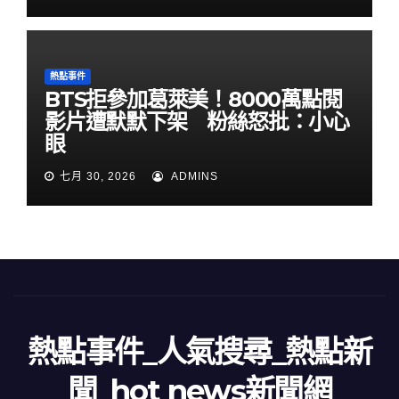
熱點事件
BTS拒參加葛萊美！8000萬點閱
影片遭默默下架 粉絲怒批：小心
眼
七月 30, 2026
ADMINS
熱點事件_人氣搜尋_熱點新
聞_hot news新聞網