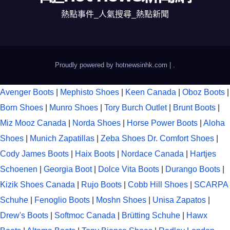
熱點事件_人氣搜尋_熱點新聞
Proudly powered by hotnewsinhk.com
|
.
Avenger Boots
|
Mephisto Shoes
|
Keen Canada
|
Oboz Boots
|
Born Shoes
|
Munro Shoes
|
Tory Burch Outlet
|
Brunt Boots
|
Miz Mooz Canada
|
Norda Shoes
|
Horse Power Boots
|
Aloha
Shoes
|
Munich Zapatillas
|
Zeba Shoes
Dr. Comfort Shoes
|
Cody James Boots
|
Haix Boots
|
Nordace Canada
|
Hartjes
Schoenen
|
Georgia Boot
|
Dolce Vita Boots
|
Durango Boots
|
Kizik Shoes Canada
|
Rujo Boots
|
Cobb Hill Shoes
|
SCARPA
Schuhe
|
Fenoglio Boots
|
Moshn Shoes
|
Unisa Zapatos
|
Drew's Boots
|
Softmoc Canada
|
Brütting Schuhe
|
Hawx