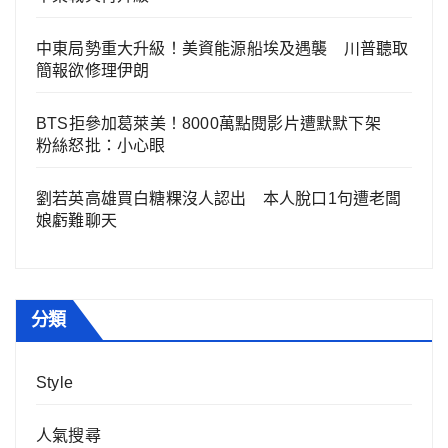
中東局勢重大升級！美資能源船埃及遇襲 川普聽取
簡報欲修理伊朗
BTS拒參加葛萊美！8000萬點閱影片遭默默下架
粉絲怒批：小心眼
劉若英高雄買白糖粿沒人認出 本人脫口1句遭老闆
娘虧難聊天
分類
Style
人氣搜尋