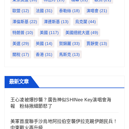
歐盟
(12)
法國
(31)
泰勒絲
(18)
演唱會
(21)
澤倫斯基
(22)
澤連斯基
(13)
烏克蘭
(44)
特朗普
(10)
美國
(117)
美國總統大選
(49)
美選
(29)
英國
(14)
賀錦麗
(33)
賈靜雯
(13)
關稅
(17)
香港
(31)
馬斯克
(13)
最新文章
王心凌被爆抄襲？廣告神似SHINee Key演唱會海
報 粉絲揪細節怒了
美軍首度聯手沙烏地阿拉伯空襲伊拉克親伊朗民兵！
中東戰火再升級