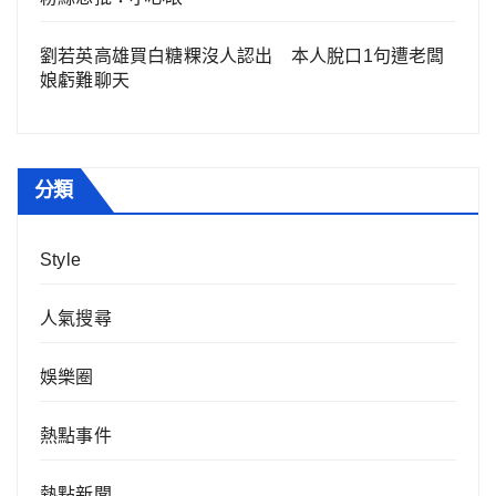
劉若英高雄買白糖粿沒人認出 本人脫口1句遭老闆
娘虧難聊天
分類
Style
人氣搜尋
娛樂圈
熱點事件
熱點新聞