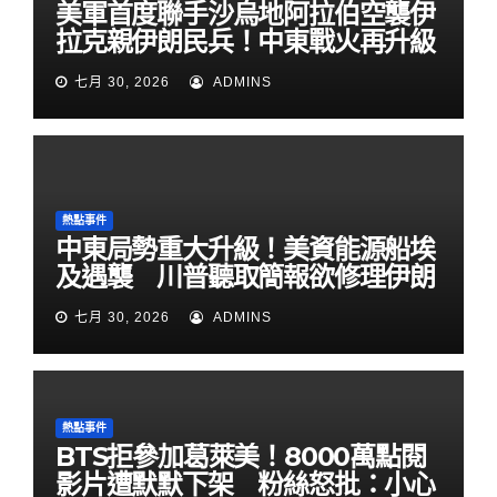
美軍首度聯手沙烏地阿拉伯空襲伊
拉克親伊朗民兵！中東戰火再升級
七月 30, 2026
ADMINS
熱點事件
中東局勢重大升級！美資能源船埃
及遇襲 川普聽取簡報欲修理伊朗
七月 30, 2026
ADMINS
熱點事件
BTS拒參加葛萊美！8000萬點閱
影片遭默默下架 粉絲怒批：小心