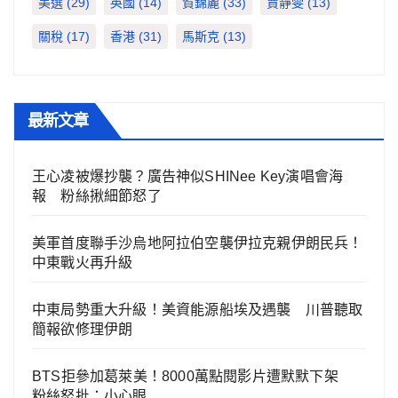
美選
(29)
英國
(14)
賀錦麗
(33)
賈靜雯
(13)
關稅
(17)
香港
(31)
馬斯克
(13)
最新文章
王心凌被爆抄襲？廣告神似SHINee Key演唱會海
報 粉絲揪細節怒了
美軍首度聯手沙烏地阿拉伯空襲伊拉克親伊朗民兵！
中東戰火再升級
中東局勢重大升級！美資能源船埃及遇襲 川普聽取
簡報欲修理伊朗
BTS拒參加葛萊美！8000萬點閱影片遭默默下架
粉絲怒批：小心眼