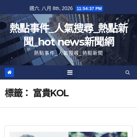
跳
週六. 八月 8th, 2026
11:54:38 PM
至
內
熱點事件_人氣搜尋_熱點新
容
聞_hot news新聞網
熱點事件_人氣搜尋_熱點新聞
標籤：
富貴KOL