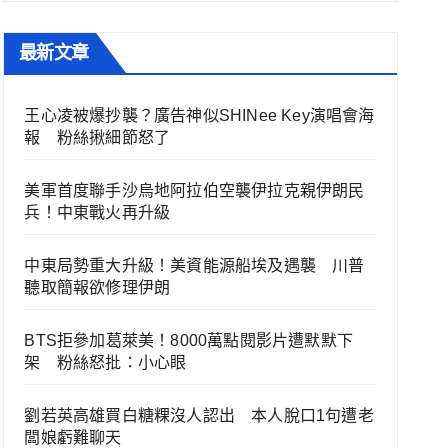
最新文章
王心凌被爆抄襲？廣告神似SHINee Key演唱會海
報 粉絲揪細節怒了
美軍首度聯手沙烏地阿拉伯空襲伊拉克親伊朗民
兵！中東戰火再升級
中東局勢重大升級！美資能源船埃及遇襲 川普
聽取簡報欲修理伊朗
BTS拒參加葛萊美！8000萬點閱影片遭默默下
架 粉絲怒批：小心眼
劉若英高雄買白糖粿沒人認出 本人脫口1句遭老
闆娘虧難聊天