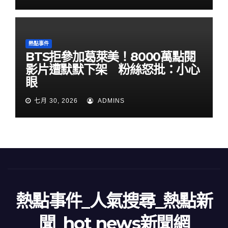
熱點事件
BTS拒參加葛萊美！8000萬點閱
影片遭默默下架 粉絲怒批：小心
眼
七月 30, 2026
ADMINS
熱點事件_人氣搜尋_熱點新
聞_hot news新聞網