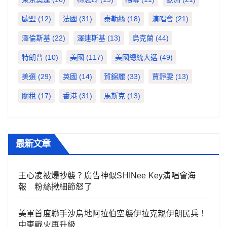
歐盟
(12)
法國
(31)
泰勒絲
(18)
演唱會
(21)
澤倫斯基
(22)
澤連斯基
(13)
烏克蘭
(44)
特朗普
(10)
美國
(117)
美國總統大選
(49)
美選
(29)
英國
(14)
賀錦麗
(33)
賈靜雯
(13)
關稅
(17)
香港
(31)
馬斯克
(13)
最新文章
王心凌被爆抄襲？廣告神似SHINee Key演唱會海
報 粉絲揪細節怒了
美軍首度聯手沙烏地阿拉伯空襲伊拉克親伊朗民兵！
中東戰火再升級