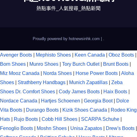
熱點事件_人氣搜尋_熱點新聞
Proudly powered by hotnewsinhk.com
|
.
Avenger Boots
|
Mephisto Shoes
|
Keen Canada
|
Oboz Boots
|
Born Shoes
|
Munro Shoes
|
Tory Burch Outlet
|
Brunt Boots
|
Miz Mooz Canada
|
Norda Shoes
|
Horse Power Boots
|
Aloha
Shoes
|
Strathberry Handbags
|
Munich Zapatillas
|
Zeba
Shoes
Dr. Comfort Shoes
|
Cody James Boots
|
Haix Boots
|
Nordace Canada
|
Hartjes Schoenen
|
Georgia Boot
|
Dolce
Vita Boots
|
Durango Boots
|
Kizik Shoes Canada
|
Rodeo King
Hats
|
Rujo Boots
|
Cobb Hill Shoes
|
SCARPA Schuhe
|
Fenoglio Boots
|
Moshn Shoes
|
Unisa Zapatos
|
Drew's Boots
|