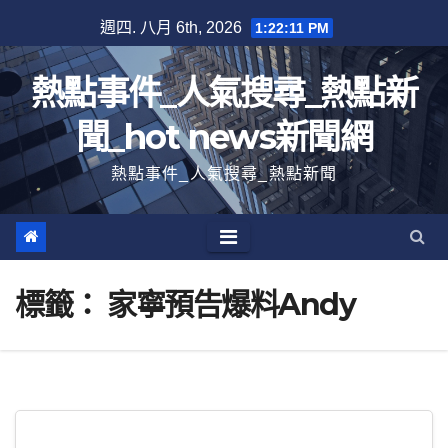
跳
週四. 八月 6th, 2026
1:22:11 PM
至
內
熱點事件_人氣搜尋_熱點新
容
聞_hot news新聞網
熱點事件_人氣搜尋_熱點新聞
標籤：
家寧預告爆料Andy