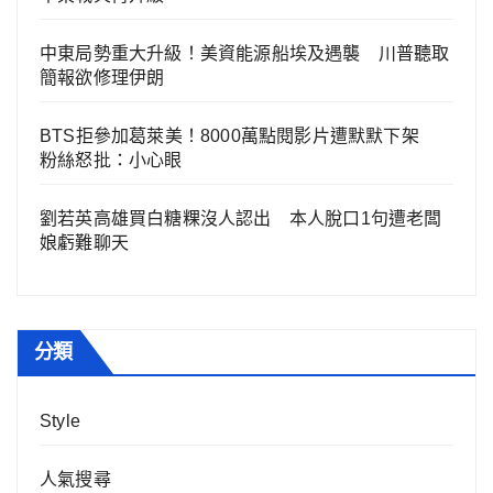
中東局勢重大升級！美資能源船埃及遇襲 川普聽取
簡報欲修理伊朗
BTS拒參加葛萊美！8000萬點閱影片遭默默下架
粉絲怒批：小心眼
劉若英高雄買白糖粿沒人認出 本人脫口1句遭老闆
娘虧難聊天
分類
Style
人氣搜尋