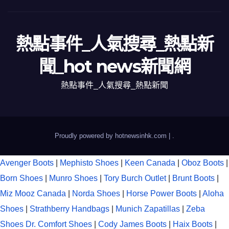
熱點事件_人氣搜尋_熱點新
聞_hot news新聞網
熱點事件_人氣搜尋_熱點新聞
Proudly powered by hotnewsinhk.com
|
.
Avenger Boots
|
Mephisto Shoes
|
Keen Canada
|
Oboz Boots
|
Born Shoes
|
Munro Shoes
|
Tory Burch Outlet
|
Brunt Boots
|
Miz Mooz Canada
|
Norda Shoes
|
Horse Power Boots
|
Aloha
Shoes
|
Strathberry Handbags
|
Munich Zapatillas
|
Zeba
Shoes
Dr. Comfort Shoes
|
Cody James Boots
|
Haix Boots
|