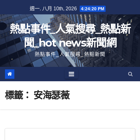
跳
週一. 八月 10th, 2026
4:24:20 PM
至
內
熱點事件_人氣搜尋_熱點新
容
聞_hot news新聞網
熱點事件_人氣搜尋_熱點新聞
標籤：
安海瑟薇