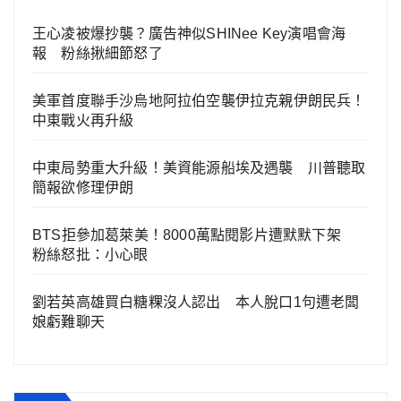
王心凌被爆抄襲？廣告神似SHINee Key演唱會海
報 粉絲揪細節怒了
美軍首度聯手沙烏地阿拉伯空襲伊拉克親伊朗民兵！
中東戰火再升級
中東局勢重大升級！美資能源船埃及遇襲 川普聽取
簡報欲修理伊朗
BTS拒參加葛萊美！8000萬點閱影片遭默默下架
粉絲怒批：小心眼
劉若英高雄買白糖粿沒人認出 本人脫口1句遭老闆
娘虧難聊天