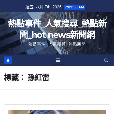
跳
週五. 八月 7th, 2026
7:03:31 AM
至
內
熱點事件_人氣搜尋_熱點新
容
聞_hot news新聞網
熱點事件_人氣搜尋_熱點新聞
標籤：
孫紅雷