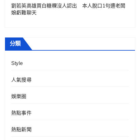
劉若英高雄買白糖粿沒人認出 本人脫口1句遭老闆
娘虧難聊天
分類
Style
人氣搜尋
娛樂圈
熱點事件
熱點新聞