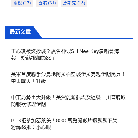
關稅
(17)
香港
(31)
馬斯克
(13)
最新文章
王心凌被爆抄襲？廣告神似SHINee Key演唱會海
報 粉絲揪細節怒了
美軍首度聯手沙烏地阿拉伯空襲伊拉克親伊朗民兵！
中東戰火再升級
中東局勢重大升級！美資能源船埃及遇襲 川普聽取
簡報欲修理伊朗
BTS拒參加葛萊美！8000萬點閱影片遭默默下架
粉絲怒批：小心眼