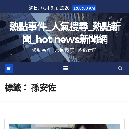
跳
週日. 八月 9th, 2026
1:00:01 AM
至
內
熱點事件_人氣搜尋_熱點新
容
聞_hot news新聞網
熱點事件_人氣搜尋_熱點新聞
標籤：
孫安佐