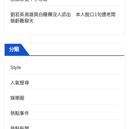
劉若英高雄買白糖粿沒人認出 本人脫口1句遭老闆
娘虧難聊天
分類
Style
人氣搜尋
娛樂圈
熱點事件
熱點新聞