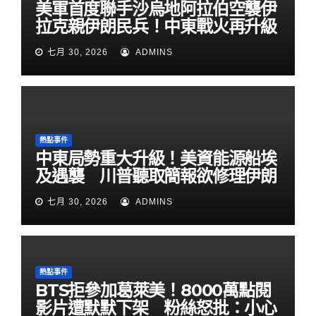
美軍首度聯手沙烏地阿拉伯空襲伊
拉克親伊朗民兵！中東戰火再升級
七月 30, 2026
ADMINS
熱點事件
中東局勢重大升級！美資能源船埃
及遇襲 川普聽取簡報欲修理伊朗
七月 30, 2026
ADMINS
熱點事件
BTS拒參加葛萊美！8000萬點閱
影片遭默默下架 粉絲怒批：小心