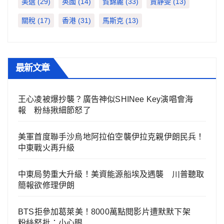
美選
(29)
英國
(14)
賀錦麗
(33)
賈靜雯
(13)
關稅
(17)
香港
(31)
馬斯克
(13)
最新文章
王心凌被爆抄襲？廣告神似SHINee Key演唱會海
報 粉絲揪細節怒了
美軍首度聯手沙烏地阿拉伯空襲伊拉克親伊朗民兵！
中東戰火再升級
中東局勢重大升級！美資能源船埃及遇襲 川普聽取
簡報欲修理伊朗
BTS拒參加葛萊美！8000萬點閱影片遭默默下架
粉絲怒批：小心眼