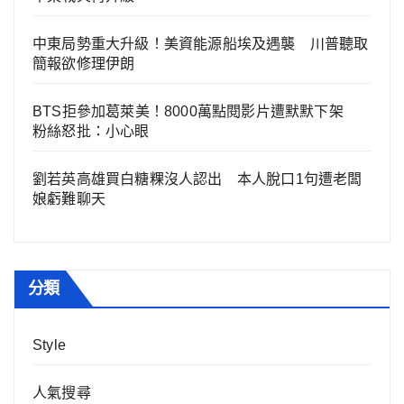
中東局勢重大升級！美資能源船埃及遇襲 川普聽取
簡報欲修理伊朗
BTS拒參加葛萊美！8000萬點閱影片遭默默下架
粉絲怒批：小心眼
劉若英高雄買白糖粿沒人認出 本人脫口1句遭老闆
娘虧難聊天
分類
Style
人氣搜尋