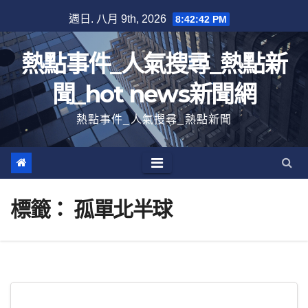
跳
週日. 八月 9th, 2026
8:42:43 PM
至
內
熱點事件_人氣搜尋_熱點新
容
聞_hot news新聞網
熱點事件_人氣搜尋_熱點新聞
標籤：
孤單北半球