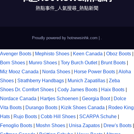
熱點事件_人氣搜尋_熱點新聞
Proudly powered by hotnewsinhk.com
|
.
Avenger Boots
|
Mephisto Shoes
|
Keen Canada
|
Oboz Boots
|
Born Shoes
|
Munro Shoes
|
Tory Burch Outlet
|
Brunt Boots
|
Miz Mooz Canada
|
Norda Shoes
|
Horse Power Boots
|
Aloha
Shoes
|
Strathberry Handbags
|
Munich Zapatillas
|
Zeba
Shoes
Dr. Comfort Shoes
|
Cody James Boots
|
Haix Boots
|
Nordace Canada
|
Hartjes Schoenen
|
Georgia Boot
|
Dolce
Vita Boots
|
Durango Boots
|
Kizik Shoes Canada
|
Rodeo King
Hats
|
Rujo Boots
|
Cobb Hill Shoes
|
SCARPA Schuhe
|
Fenoglio Boots
|
Moshn Shoes
|
Unisa Zapatos
|
Drew's Boots
|