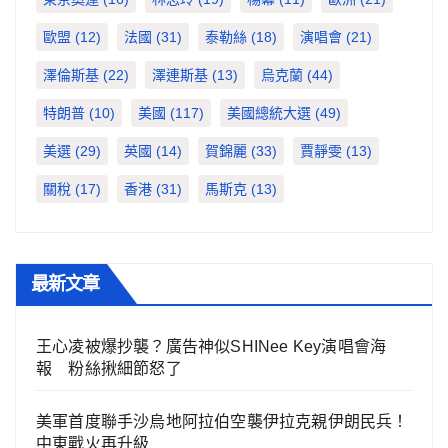
歐盟
(12)
法國
(31)
泰勒絲
(18)
演唱會
(21)
澤倫斯基
(22)
澤連斯基
(13)
烏克蘭
(44)
特朗普
(10)
美國
(117)
美國總統大選
(49)
美選
(29)
英國
(14)
賀錦麗
(33)
賈靜雯
(13)
關稅
(17)
香港
(31)
馬斯克
(13)
最新文章
王心凌被爆抄襲？廣告神似SHINee Key演唱會海
報 粉絲揪細節怒了
美軍首度聯手沙烏地阿拉伯空襲伊拉克親伊朗民兵！
中東戰火再升級