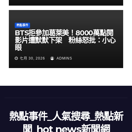
熱點事件
BTS拒參加葛萊美！8000萬點閱
影片遭默默下架 粉絲怒批：小心
眼
七月 30, 2026
ADMINS
熱點事件_人氣搜尋_熱點新
聞_hot news新聞網