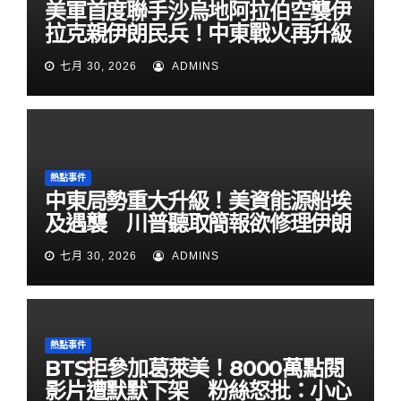
美軍首度聯手沙烏地阿拉伯空襲伊
拉克親伊朗民兵！中東戰火再升級
七月 30, 2026
ADMINS
熱點事件
中東局勢重大升級！美資能源船埃
及遇襲 川普聽取簡報欲修理伊朗
七月 30, 2026
ADMINS
熱點事件
BTS拒參加葛萊美！8000萬點閱
影片遭默默下架 粉絲怒批：小心