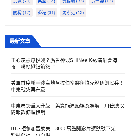
美選
(29)
英國
(14)
賀錦麗
(33)
賈靜雯
(13)
關稅
(17)
香港
(31)
馬斯克
(13)
最新文章
王心凌被爆抄襲？廣告神似SHINee Key演唱會海
報 粉絲揪細節怒了
美軍首度聯手沙烏地阿拉伯空襲伊拉克親伊朗民兵！
中東戰火再升級
中東局勢重大升級！美資能源船埃及遇襲 川普聽取
簡報欲修理伊朗
BTS拒參加葛萊美！8000萬點閱影片遭默默下架
粉絲怒批：小心眼