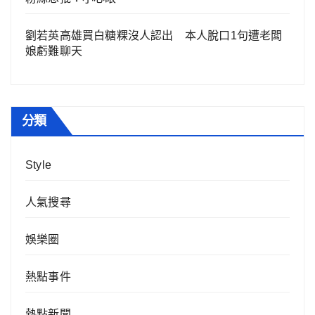
劉若英高雄買白糖粿沒人認出 本人脫口1句遭老闆
娘虧難聊天
分類
Style
人氣搜尋
娛樂圈
熱點事件
熱點新聞