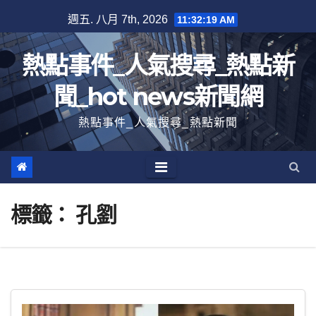
跳
週五. 八月 7th, 2026
11:32:20 AM
至
內
熱點事件_人氣搜尋_熱點新
容
聞_hot news新聞網
熱點事件_人氣搜尋_熱點新聞
標籤：
孔劉