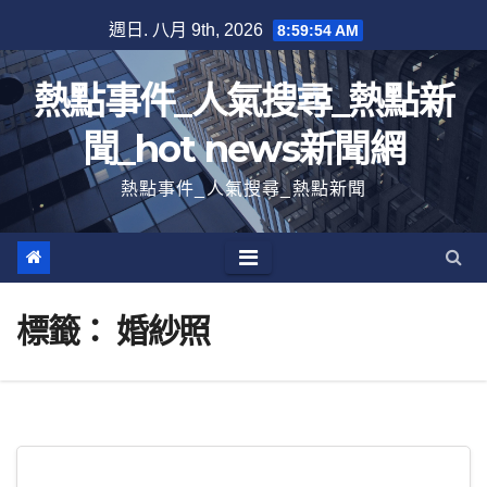
跳
週日. 八月 9th, 2026
8:59:54 AM
至
內
熱點事件_人氣搜尋_熱點新
容
聞_hot news新聞網
熱點事件_人氣搜尋_熱點新聞
標籤：
婚紗照