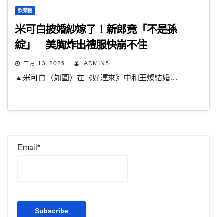
娛樂圈
米可白披婚紗嫁了！新郎竟「不是孫
綻」 美胸炸出禮服快崩不住
二月 13, 2025
ADMINS
▲米可白（如圖）在《好運來》中和王燦結婚…
Email*