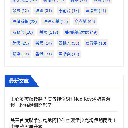
歐盟
(12)
法國
(31)
泰勒絲
(18)
演唱會
(21)
澤倫斯基
(22)
澤連斯基
(13)
烏克蘭
(44)
特朗普
(10)
美國
(117)
美國總統大選
(49)
美選
(29)
英國
(14)
賀錦麗
(33)
賈靜雯
(13)
關稅
(17)
香港
(31)
馬斯克
(13)
最新文章
王心凌被爆抄襲？廣告神似SHINee Key演唱會海
報 粉絲揪細節怒了
美軍首度聯手沙烏地阿拉伯空襲伊拉克親伊朗民兵！
中東戰火再升級