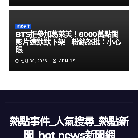
熱點事件
BTS拒參加葛萊美！8000萬點閱
影片遭默默下架 粉絲怒批：小心
眼
七月 30, 2026
ADMINS
熱點事件_人氣搜尋_熱點新
聞_hot news新聞網