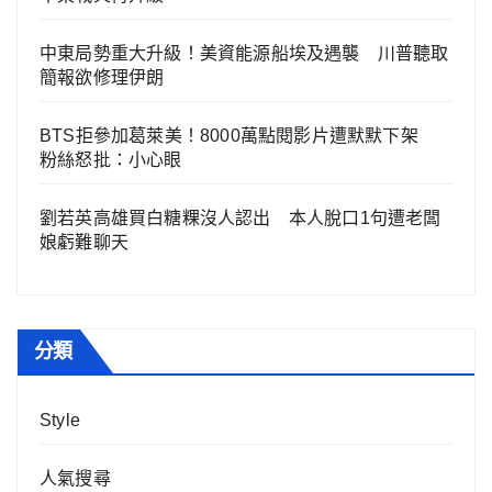
中東局勢重大升級！美資能源船埃及遇襲 川普聽取
簡報欲修理伊朗
BTS拒參加葛萊美！8000萬點閱影片遭默默下架
粉絲怒批：小心眼
劉若英高雄買白糖粿沒人認出 本人脫口1句遭老闆
娘虧難聊天
分類
Style
人氣搜尋