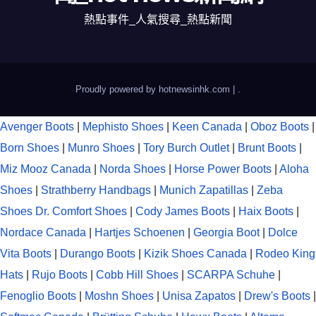
熱點事件_人氣搜尋_熱點新聞
Proudly powered by hotnewsinhk.com
|
.
Avenger Boots
|
Mephisto Shoes
|
Keen Canada
|
Oboz Boots
|
Born Shoes
|
Munro Shoes
|
Tory Burch Outlet
|
Brunt Boots
|
Miz Mooz Canada
|
Norda Shoes
|
Horse Power Boots
|
Aloha
Shoes
|
Strathberry Handbags
|
Munich Zapatillas
|
Zeba
Shoes
Dr. Comfort Shoes
|
Cody James Boots
|
Haix Boots
|
Nordace Canada
|
Hartjes Schoenen
|
Georgia Boot
|
Dolce
Vita Boots
|
Durango Boots
|
Kizik Shoes Canada
|
Rodeo King
Hats
|
Rujo Boots
|
Cobb Hill Shoes
|
SCARPA Schuhe
|
Fenoglio Boots
|
Moshn Shoes
|
Unisa Zapatos
|
Drew's Boots
|