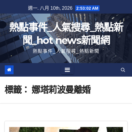
跳
週一. 八月 10th, 2026
2:53:03 AM
至
內
熱點事件_人氣搜尋_熱點新
容
聞_hot news新聞網
熱點事件_人氣搜尋_熱點新聞
標籤：
娜塔莉波曼離婚