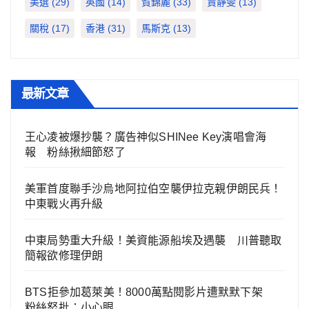
美選
(29)
英國
(14)
賀錦麗
(33)
賈靜雯
(13)
關稅
(17)
香港
(31)
馬斯克
(13)
最新文章
王心凌被爆抄襲？廣告神似SHINee Key演唱會海
報 粉絲揪細節怒了
美軍首度聯手沙烏地阿拉伯空襲伊拉克親伊朗民兵！
中東戰火再升級
中東局勢重大升級！美資能源船埃及遇襲 川普聽取
簡報欲修理伊朗
BTS拒參加葛萊美！8000萬點閱影片遭默默下架
粉絲怒批：小心眼