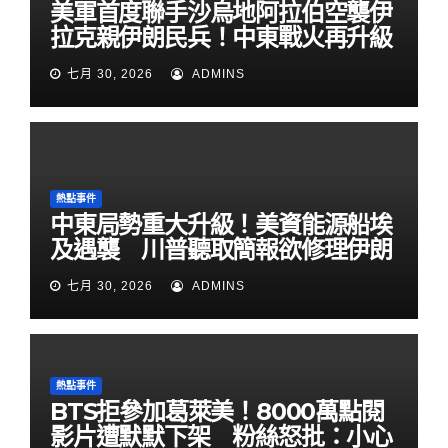
美軍首度聯手沙烏地阿拉伯空襲伊
拉克親伊朗民兵！中東戰火再升級
七月 30, 2026
ADMINS
熱點事件
中東局勢重大升級！美資能源船埃
及遇襲 川普聽取簡報欲修理伊朗
七月 30, 2026
ADMINS
熱點事件
BTS拒參加葛萊美！8000萬點閱
影片遭默默下架 粉絲怒批：小心