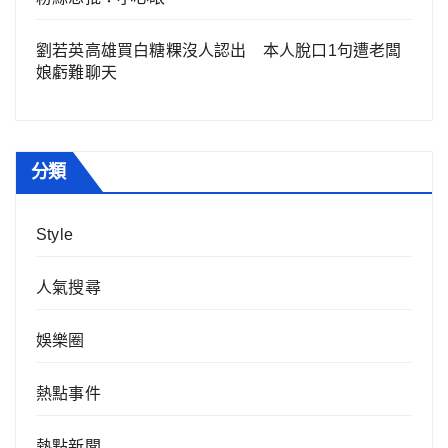
劉若英高雄買白糖粿沒人認出 本人脫口1句遭老闆
娘虧難聊天
分類
Style
人氣搜尋
娛樂圈
熱點事件
熱點新聞