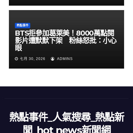
熱點事件
BTS拒參加葛萊美！8000萬點閱
影片遭默默下架 粉絲怒批：小心
眼
七月 30, 2026
ADMINS
熱點事件_人氣搜尋_熱點新
聞_hot news新聞網