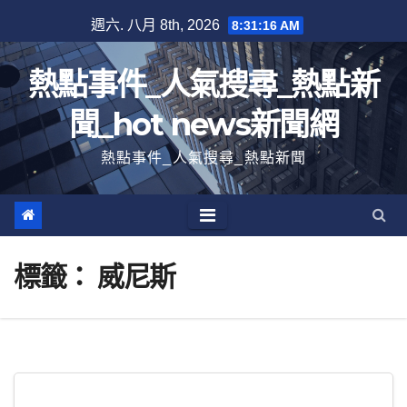
跳
週六. 八月 8th, 2026
8:31:16 AM
至
內
熱點事件_人氣搜尋_熱點新
容
聞_hot news新聞網
熱點事件_人氣搜尋_熱點新聞
標籤：
威尼斯