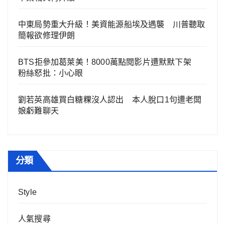
中東局勢重大升級！美資能源船埃及遇襲 川普聽取
簡報欲修理伊朗
BTS拒參加葛萊美！8000萬點閱影片遭默默下架
粉絲怒批：小心眼
劉若英高雄買白糖粿沒人認出 本人脫口1句遭老闆
娘虧難聊天
分類
Style
人氣搜尋