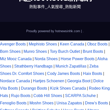
熱點事件_人氣搜尋_熱點新聞
Proudly powered by hotnewsinhk.com
|
.
Avenger Boots
|
Mephisto Shoes
|
Keen Canada
|
Oboz Boots
|
Born Shoes
|
Munro Shoes
|
Tory Burch Outlet
|
Brunt Boots
|
Miz Mooz Canada
|
Norda Shoes
|
Horse Power Boots
|
Aloha
Shoes
|
Strathberry Handbags
|
Munich Zapatillas
|
Zeba
Shoes
Dr. Comfort Shoes
|
Cody James Boots
|
Haix Boots
|
Nordace Canada
|
Hartjes Schoenen
|
Georgia Boot
|
Dolce
Vita Boots
|
Durango Boots
|
Kizik Shoes Canada
|
Rodeo King
Hats
|
Rujo Boots
|
Cobb Hill Shoes
|
SCARPA Schuhe
|
Fenoglio Boots
|
Moshn Shoes
|
Unisa Zapatos
|
Drew's Boots
|