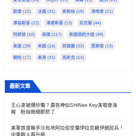
歐盟
(12)
法國
(31)
泰勒絲
(18)
演唱會
(21)
澤倫斯基
(22)
澤連斯基
(13)
烏克蘭
(44)
特朗普
(10)
美國
(117)
美國總統大選
(49)
美選
(29)
英國
(14)
賀錦麗
(33)
賈靜雯
(13)
關稅
(17)
香港
(31)
馬斯克
(13)
最新文章
王心凌被爆抄襲？廣告神似SHINee Key演唱會海
報 粉絲揪細節怒了
美軍首度聯手沙烏地阿拉伯空襲伊拉克親伊朗民兵！
中東戰火再升級