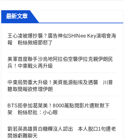
最新文章
王心凌被爆抄襲？廣告神似SHINee Key演唱會海
報 粉絲揪細節怒了
美軍首度聯手沙烏地阿拉伯空襲伊拉克親伊朗民
兵！中東戰火再升級
中東局勢重大升級！美資能源船埃及遇襲 川普
聽取簡報欲修理伊朗
BTS拒參加葛萊美！8000萬點閱影片遭默默下
架 粉絲怒批：小心眼
劉若英高雄買白糖粿沒人認出 本人脫口1句遭老
闆娘虧難聊天