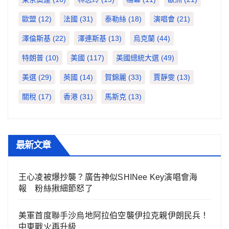
歐盟
(12)
法國
(31)
泰勒絲
(18)
演唱會
(21)
澤倫斯基
(22)
澤連斯基
(13)
烏克蘭
(44)
特朗普
(10)
美國
(117)
美國總統大選
(49)
美選
(29)
英國
(14)
賀錦麗
(33)
賈靜雯
(13)
關稅
(17)
香港
(31)
馬斯克
(13)
最新文章
王心凌被爆抄襲？廣告神似SHINee Key演唱會海
報 粉絲揪細節怒了
美軍首度聯手沙烏地阿拉伯空襲伊拉克親伊朗民兵！
中東戰火再升級