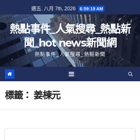
跳
週五. 八月 7th, 2026
6:59:20 AM
至
內
熱點事件_人氣搜尋_熱點新
容
聞_hot news新聞網
熱點事件_人氣搜尋_熱點新聞
標籤：
姜棟元