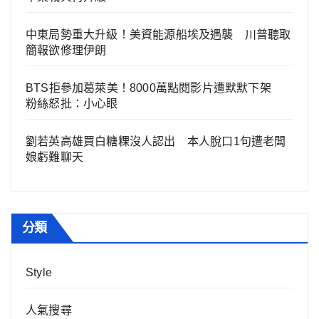
中東局勢重大升級！美資能源船埃及遇襲 川普聽取
簡報欲修理伊朗
BTS拒參加葛萊美！8000萬點閱影片遭默默下架
粉絲怒批：小心眼
劉若英高雄買白糖粿沒人認出 本人脫口1句遭老闆
娘虧難聊天
分類
Style
人氣搜尋