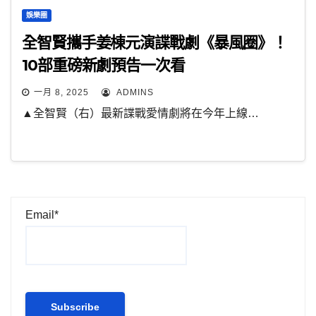
娛樂圈
全智賢攜手姜棟元演諜戰劇《暴風圈》！
10部重磅新劇預告一次看
一月 8, 2025
ADMINS
▲全智賢（右）最新諜戰愛情劇將在今年上線…
Email*