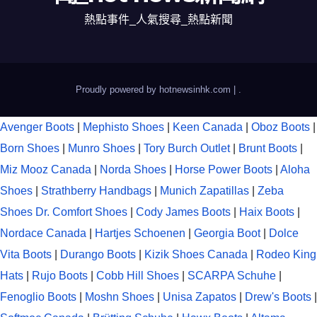
熱點事件_人氣搜尋_熱點新聞
Proudly powered by hotnewsinhk.com
|
.
Avenger Boots
|
Mephisto Shoes
|
Keen Canada
|
Oboz Boots
|
Born Shoes
|
Munro Shoes
|
Tory Burch Outlet
|
Brunt Boots
|
Miz Mooz Canada
|
Norda Shoes
|
Horse Power Boots
|
Aloha
Shoes
|
Strathberry Handbags
|
Munich Zapatillas
|
Zeba
Shoes
Dr. Comfort Shoes
|
Cody James Boots
|
Haix Boots
|
Nordace Canada
|
Hartjes Schoenen
|
Georgia Boot
|
Dolce
Vita Boots
|
Durango Boots
|
Kizik Shoes Canada
|
Rodeo King
Hats
|
Rujo Boots
|
Cobb Hill Shoes
|
SCARPA Schuhe
|
Fenoglio Boots
|
Moshn Shoes
|
Unisa Zapatos
|
Drew's Boots
|