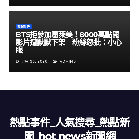
熱點事件
BTS拒參加葛萊美！8000萬點閱
影片遭默默下架 粉絲怒批：小心
眼
七月 30, 2026
ADMINS
熱點事件_人氣搜尋_熱點新
聞_hot news新聞網