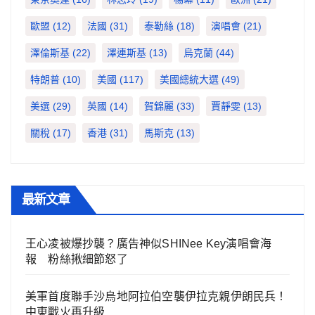
歐盟
(12)
法國
(31)
泰勒絲
(18)
演唱會
(21)
澤倫斯基
(22)
澤連斯基
(13)
烏克蘭
(44)
特朗普
(10)
美國
(117)
美國總統大選
(49)
美選
(29)
英國
(14)
賀錦麗
(33)
賈靜雯
(13)
關稅
(17)
香港
(31)
馬斯克
(13)
最新文章
王心凌被爆抄襲？廣告神似SHINee Key演唱會海
報 粉絲揪細節怒了
美軍首度聯手沙烏地阿拉伯空襲伊拉克親伊朗民兵！
中東戰火再升級