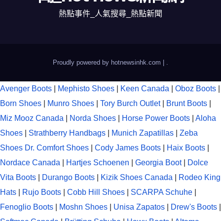
熱點事件_人氣搜尋_熱點新聞
Proudly powered by hotnewsinhk.com
|
.
Avenger Boots
|
Mephisto Shoes
|
Keen Canada
|
Oboz Boots
|
Born Shoes
|
Munro Shoes
|
Tory Burch Outlet
|
Brunt Boots
|
Miz Mooz Canada
|
Norda Shoes
|
Horse Power Boots
|
Aloha
Shoes
|
Strathberry Handbags
|
Munich Zapatillas
|
Zeba
Shoes
Dr. Comfort Shoes
|
Cody James Boots
|
Haix Boots
|
Nordace Canada
|
Hartjes Schoenen
|
Georgia Boot
|
Dolce
Vita Boots
|
Durango Boots
|
Kizik Shoes Canada
|
Rodeo King
Hats
|
Rujo Boots
|
Cobb Hill Shoes
|
SCARPA Schuhe
|
Fenoglio Boots
|
Moshn Shoes
|
Unisa Zapatos
|
Drew's Boots
|