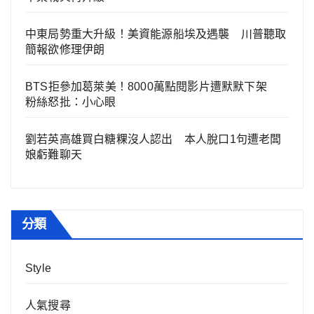
中東局勢重大升級！美資能源船埃及遇襲 川普聽取
簡報欲修理伊朗
BTS拒參加葛萊美！8000萬點閱影片遭默默下架
粉絲怒批：小心眼
劉若英高雄買白糖粿沒人認出 本人脫口1句遭老闆
娘虧難聊天
分類
Style
人氣搜尋