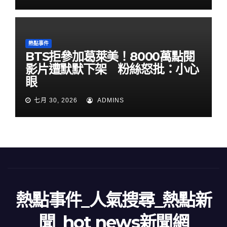
熱點事件
BTS拒參加葛萊美！8000萬點閱
影片遭默默下架 粉絲怒批：小心
眼
七月 30, 2026
ADMINS
熱點事件_人氣搜尋_熱點新
聞_hot news新聞網