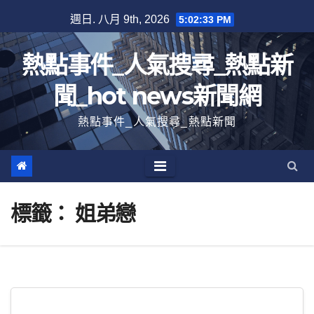
跳
週日. 八月 9th, 2026
5:02:34 PM
至
內
熱點事件_人氣搜尋_熱點新
容
聞_hot news新聞網
熱點事件_人氣搜尋_熱點新聞
標籤：
姐弟戀