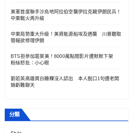
美軍首度聯手沙烏地阿拉伯空襲伊拉克親伊朗民兵！
中東戰火再升級
中東局勢重大升級！美資能源船埃及遇襲 川普聽取
簡報欲修理伊朗
BTS拒參加葛萊美！8000萬點閱影片遭默默下架
粉絲怒批：小心眼
劉若英高雄買白糖粿沒人認出 本人脫口1句遭老闆
娘虧難聊天
分類