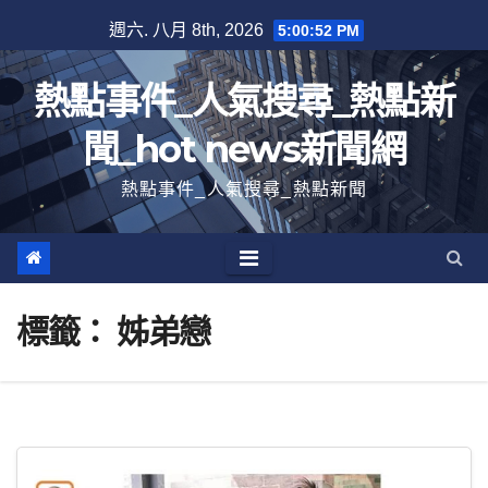
跳
週六. 八月 8th, 2026
5:00:53 PM
至
內
熱點事件_人氣搜尋_熱點新
容
聞_hot news新聞網
熱點事件_人氣搜尋_熱點新聞
標籤：
姊弟戀