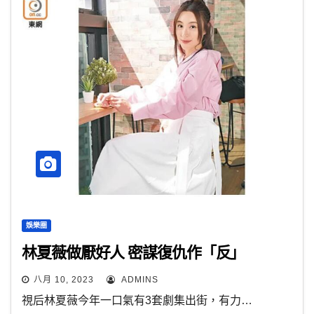
娛樂圈
林夏薇做厭好人 密謀復仇作「反」
八月 10, 2023
ADMINS
視后林夏薇今年一口氣有3套劇集出街，有力…