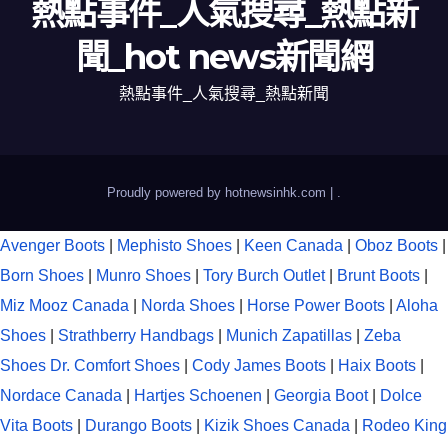
熱點事件_人氣搜尋_熱點新
聞_hot news新聞網
熱點事件_人氣搜尋_熱點新聞
Proudly powered by hotnewsinhk.com
|
.
Avenger Boots
|
Mephisto Shoes
|
Keen Canada
|
Oboz Boots
|
Born Shoes
|
Munro Shoes
|
Tory Burch Outlet
|
Brunt Boots
|
Miz Mooz Canada
|
Norda Shoes
|
Horse Power Boots
|
Aloha
Shoes
|
Strathberry Handbags
|
Munich Zapatillas
|
Zeba
Shoes
Dr. Comfort Shoes
|
Cody James Boots
|
Haix Boots
|
Nordace Canada
|
Hartjes Schoenen
|
Georgia Boot
|
Dolce
Vita Boots
|
Durango Boots
|
Kizik Shoes Canada
|
Rodeo King