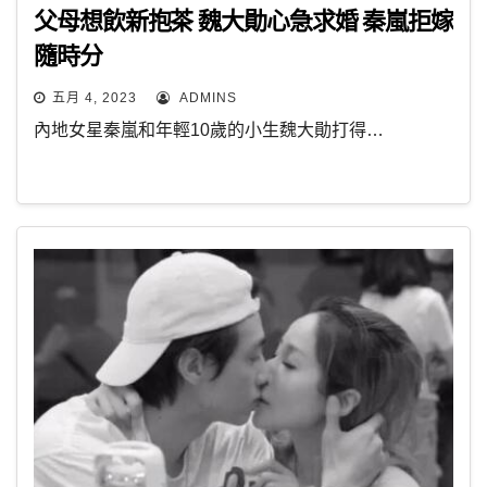
父母想飲新抱茶 魏大勛心急求婚 秦嵐拒嫁
隨時分
五月 4, 2023
ADMINS
內地女星秦嵐和年輕10歲的小生魏大勛打得…