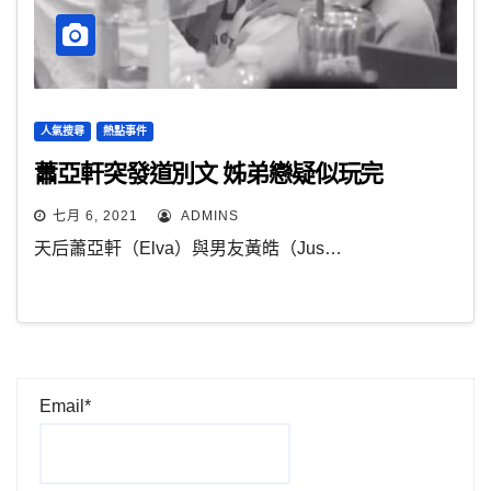
人氣搜尋
熱點事件
蕭亞軒突發道別文 姊弟戀疑似玩完
七月 6, 2021
ADMINS
天后蕭亞軒（Elva）與男友黃皓（Jus…
Email*