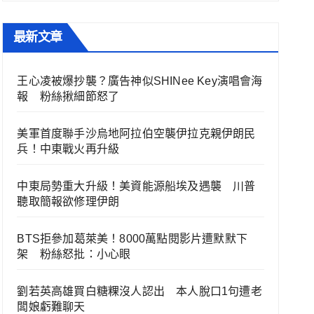
最新文章
王心凌被爆抄襲？廣告神似SHINee Key演唱會海
報 粉絲揪細節怒了
美軍首度聯手沙烏地阿拉伯空襲伊拉克親伊朗民
兵！中東戰火再升級
中東局勢重大升級！美資能源船埃及遇襲 川普
聽取簡報欲修理伊朗
BTS拒參加葛萊美！8000萬點閱影片遭默默下
架 粉絲怒批：小心眼
劉若英高雄買白糖粿沒人認出 本人脫口1句遭老
闆娘虧難聊天